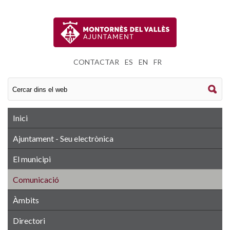
CONTACTAR
|
ES
|
EN
|
FR
Inici
Ajuntament - Seu electrònica
El municipi
Comunicació
Àmbits
Directori