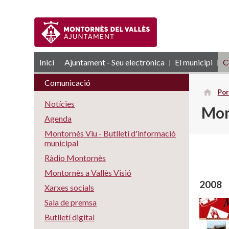
Inici
Ajuntament - Seu electrònica
RSS
El municipi
C
Comunicació
Por
Notícies
Mon
Agenda
Montornès Viu - Butlletí d'informació
municipal
Ràdio Montornès
Montornès a Vallès Visió
2008
Xarxes socials
Sala de premsa
Butlletí digital