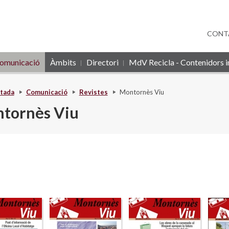
CONT
omunicació
Àmbits
Directori
MdV Recicla - Contenidors in
tada
Comunicació
Revistes
Montornès Viu
tornès Viu