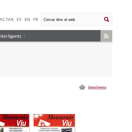
ACTAR
|
ES
|
EN
|
FR
tel·ligents
Imprimeix