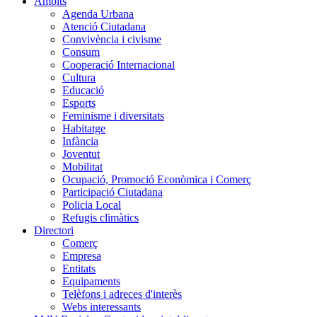
Àmbits
Agenda Urbana
Atenció Ciutadana
Convivència i civisme
Consum
Cooperació Internacional
Cultura
Educació
Esports
Feminisme i diversitats
Habitatge
Infància
Joventut
Mobilitat
Ocupació, Promoció Econòmica i Comerç
Participació Ciutadana
Policia Local
Refugis climàtics
Directori
Comerç
Empresa
Entitats
Equipaments
Telèfons i adreces d'interès
Webs interessants