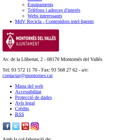
Equipaments
Telèfons i adreces d'interès
Webs interessants
MdV Recicla - Contenidors intel·ligents
Av. de la Llibertat, 2 - 08170 Montornès del Vallès
Tel: 93 572 11 70 - Fax: 93 568 27 62 - a/e:
contactar@montornes.cat
Mapa del web
Accessibilitat
Protecció de dades
Avís legal
Crèdits
RSS
Amb la col·laboració de: