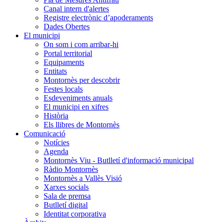
Canal intern d'alertes
Registre electrònic d’apoderaments
Dades Obertes
El municipi
On som i com arribar-hi
Portal territorial
Equipaments
Entitats
Montornès per descobrir
Festes locals
Esdeveniments anuals
El municipi en xifres
Història
Els llibres de Montornès
Comunicació
Notícies
Agenda
Montornès Viu - Butlletí d'informació municipal
Ràdio Montornès
Montornès a Vallès Visió
Xarxes socials
Sala de premsa
Butlletí digital
Identitat corporativa