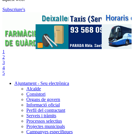
Subscriure's
1
2
3
4
5
Ajuntament - Seu electrònica
Alcalde
Consistori
Òrgans de govern
Informació oficial
Perfil del contractant
Serveis i tràmits
Processos selectius
Projectes municipals
Campanyes específiques