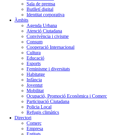
Sala de premsa
Butlletí digital
Identitat corporativa
Àmbits
Agenda Urbana
Atenció Ciutadana
Convivència i civisme
Consum
Cooperació Internacional
Cultura
Educació
Esports
Feminisme i diversitats
Habitatge
Infància
Joventut
Mobilitat
Ocupació, Promoció Econòmica i Comerç
Participació Ciutadana
Policia Local
Refugis climàtics
Directori
Comerç
Empresa
Entitats