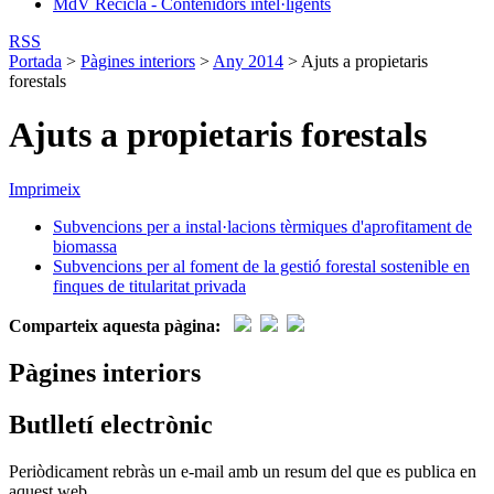
MdV Recicla - Contenidors intel·ligents
RSS
Portada
>
Pàgines interiors
>
Any 2014
>
Ajuts a propietaris
forestals
Ajuts a propietaris forestals
Imprimeix
Subvencions per a instal·lacions tèrmiques d'aprofitament de
biomassa
Subvencions per al foment de la gestió forestal sostenible en
finques de titularitat privada
Comparteix aquesta pàgina:
Pàgines interiors
Butlletí electrònic
Periòdicament rebràs un e-mail amb un resum del que es publica en
aquest web.