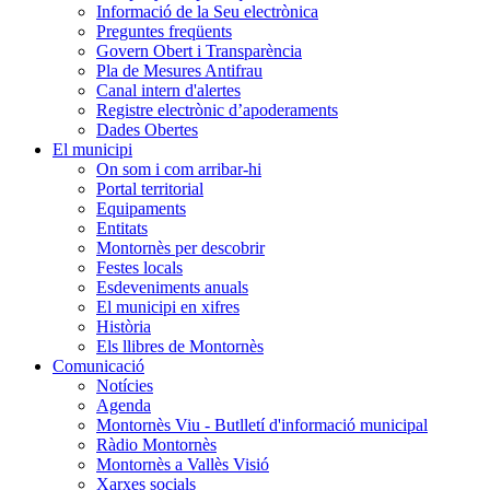
Informació de la Seu electrònica
Preguntes freqüents
Govern Obert i Transparència
Pla de Mesures Antifrau
Canal intern d'alertes
Registre electrònic d’apoderaments
Dades Obertes
El municipi
On som i com arribar-hi
Portal territorial
Equipaments
Entitats
Montornès per descobrir
Festes locals
Esdeveniments anuals
El municipi en xifres
Història
Els llibres de Montornès
Comunicació
Notícies
Agenda
Montornès Viu - Butlletí d'informació municipal
Ràdio Montornès
Montornès a Vallès Visió
Xarxes socials