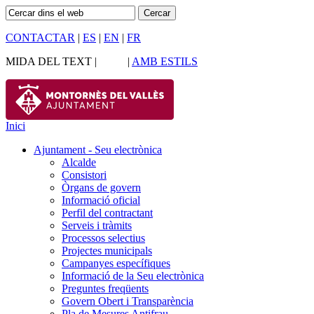
CONTACTAR
|
ES
|
EN
|
FR
MIDA DEL TEXT |
|
AMB ESTILS
Inici
Ajuntament - Seu electrònica
Alcalde
Consistori
Òrgans de govern
Informació oficial
Perfil del contractant
Serveis i tràmits
Processos selectius
Projectes municipals
Campanyes específiques
Informació de la Seu electrònica
Preguntes freqüents
Govern Obert i Transparència
Pla de Mesures Antifrau