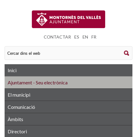
CONTACTAR
|
ES
|
EN
|
FR
Inici
Ajuntament - Seu electrònica
El municipi
Comunicació
Àmbits
Directori