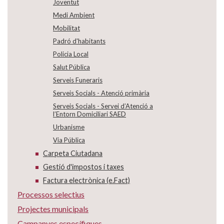
Joventut
Medi Ambient
Mobilitat
Padró d'habitants
Policia Local
Salut Pública
Serveis Funeraris
Serveis Socials - Atenció primària
Serveis Socials - Servei d’Atenció a
l’Entorn Domiciliari SAED
Urbanisme
Via Pública
Carpeta Ciutadana
Gestió d'impostos i taxes
Factura electrònica (e.Fact)
Processos selectius
Projectes municipals
Campanyes específiques