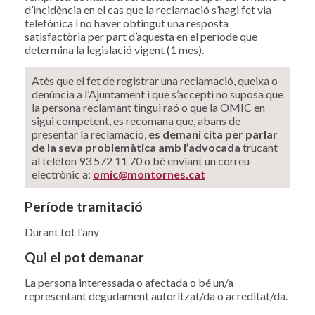
d’incidència en el cas que la reclamació s’hagi fet via
telefònica i no haver obtingut una resposta
satisfactòria per part d’aquesta en el període que
determina la legislació vigent (1 mes).
Atès que el fet de registrar una reclamació, queixa o
denúncia a l’Ajuntament i que s’accepti no suposa que
la persona reclamant tingui raó o que la OMIC en
sigui competent, es recomana que, abans de
presentar la reclamació,
es demani cita per parlar
de la seva problemàtica amb l’advocada
trucant
al telèfon 93 572 11 70 o bé enviant un correu
electrònic a:
omic@montornes.cat
Període tramitació
Durant tot l'any
Qui el pot demanar
La persona interessada o afectada o bé un/a
representant degudament autoritzat/da o acreditat/da.