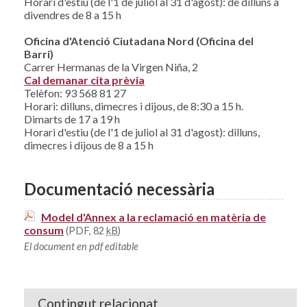
Horari d'estiu (de l'1 de juliol al 31 d'agost): de dilluns a
divendres de 8 a 15 h
Oficina d'Atenció Ciutadana Nord (Oficina del
Barri)
Carrer Hermanas de la Virgen Niña, 2
Cal demanar cita prèvia
Telèfon: 93 568 81 27
Horari: dilluns, dimecres i dijous, de 8:30 a 15 h.
Dimarts de 17 a 19 h
Horari d'estiu (de l'1 de juliol al 31 d'agost): dilluns,
dimecres i dijous de 8 a 15 h
Documentació necessària
Model d'Annex a la reclamació en matèria de
consum
(PDF, 82
kB
)
El document en pdf editable
Contingut relacionat