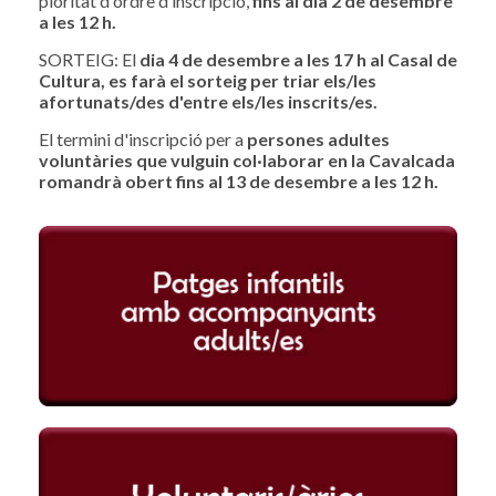
pioritat d'ordre d’inscripció,
fins al dia 2 de desembre
a les 12
h.
SORTEIG: El
dia 4 de desembre a les 17 h al Casal de
Cultura, es farà el sorteig per triar els/les
afortunats/des d'entre els/les inscrits/es.
El termini d'inscripció per a
persones adultes
voluntàries que vulguin col·laborar en la Cavalcada
romandrà obert fins al 13 de desembre a les 12 h.