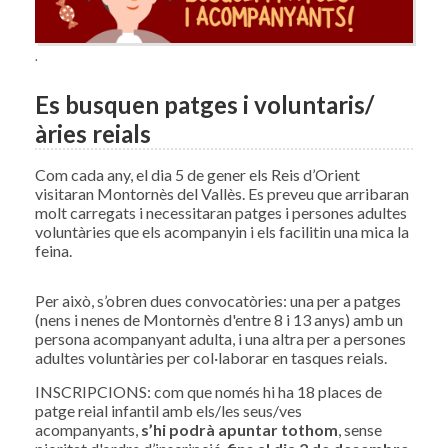
.
Es busquen patges i voluntaris/
àries reials
Com cada any, el dia 5 de gener els Reis d’Orient
visitaran Montornès del Vallès. Es preveu que arribaran
molt carregats i necessitaran patges i persones adultes
voluntàries que els acompanyin i els facilitin una mica la
feina.
Per això, s’obren dues convocatòries: una per a patges
(nens i nenes de Montornès d'entre 8 i 13 anys) amb un
persona acompanyant adulta, i una altra per a persones
adultes voluntàries per col·laborar en tasques reials.
INSCRIPCIONS: com que només hi ha 18 places de
patge reial infantil amb els/les seus/ves
acompanyants,
s’hi podrà apuntar tothom
, sense