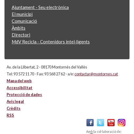
Ajuntament - Seu electrònica
El municipi
Comunicació
Àmbits
Directori
MdV Recicla - Contenidors intel·ligents
Av. de la Llibertat, 2 - 08170 Montornès del Vallès
Tel: 93 572 11 70 - Fax: 93 568 27 62 - a/e:
contactar@montornes.cat
Mapa del web
Accessibilitat
Protecció de dades
Avís legal
Crèdits
RSS
Amb la col·laboració de: