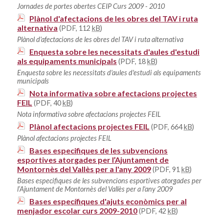
Jornades de portes obertes CEIP Curs 2009 - 2010
Plànol d'afectacions de les obres del TAV i ruta
alternativa
(PDF, 112
kB
)
Plànol d'afectacions de les obres del TAV i ruta alternativa
Enquesta sobre les necessitats d'aules d'estudi
als equipaments municipals
(PDF, 18
kB
)
Enquesta sobre les necessitats d'aules d'estudi als equipaments
municipals
Nota informativa sobre afectacions projectes
FEIL
(PDF, 40
kB
)
Nota informativa sobre afectacions projectes FEIL
Plànol afectacions projectes FEIL
(PDF, 664
kB
)
Plànol afectacions projectes FEIL
Bases especifiques de les subvencions
esportives atorgades per l’Ajuntament de
Montornès del Vallès per a l'any 2009
(PDF, 91
kB
)
Bases especifiques de les subvencions esportives atorgades per
l’Ajuntament de Montornès del Vallès per a l'any 2009
Bases específiques d'ajuts econòmics per al
menjador escolar curs 2009-2010
(PDF, 42
kB
)