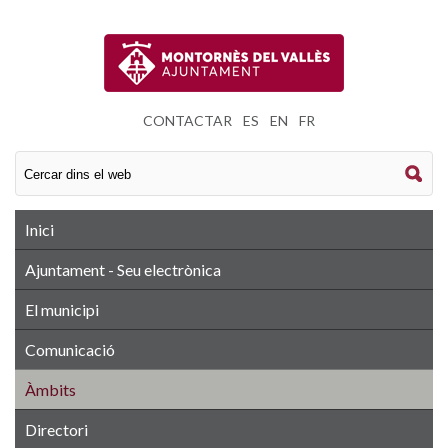
CONTACTAR
|
ES
|
EN
|
FR
Inici
Ajuntament - Seu electrònica
El municipi
Comunicació
Àmbits
Directori