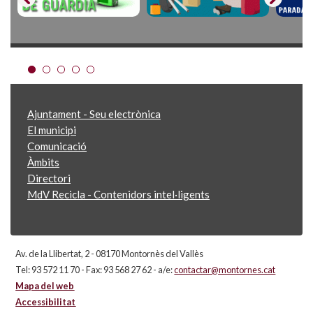
Ajuntament - Seu electrònica
El municipi
Comunicació
Àmbits
Directori
MdV Recicla - Contenidors intel·ligents
Av. de la Llibertat, 2 - 08170 Montornès del Vallès
Tel: 93 572 11 70 - Fax: 93 568 27 62 - a/e:
contactar@montornes.cat
Mapa del web
Accessibilitat