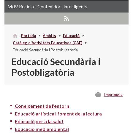
MdV Recicla - Contenidors intel·ligents
Portada
Àmbits
Educació
Catàleg d'Activitats Educatives (CAE)
Educació Secundària i Postobligatòria
Educació Secundària i
Postobligatòria
Imprimeix
Coneixement de l'entorn
Educació artística i foment de la lectura
Educació per a la salut
Educació mediambiental