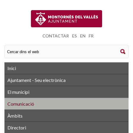
CONTACTAR
|
ES
|
EN
|
FR
Inici
Ajuntament - Seu electrònica
El municipi
Comunicació
Àmbits
Directori