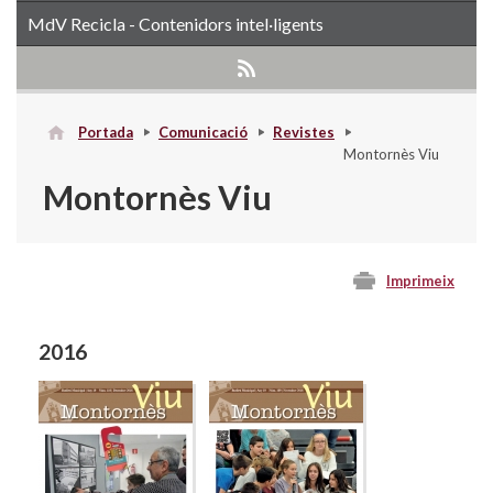
MdV Recicla - Contenidors intel·ligents
Portada
Comunicació
Revistes
Montornès Viu
Montornès Viu
Imprimeix
2016