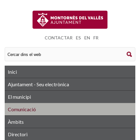
CONTACTAR
|
ES
|
EN
|
FR
Inici
Ajuntament - Seu electrònica
El municipi
Comunicació
Àmbits
Directori