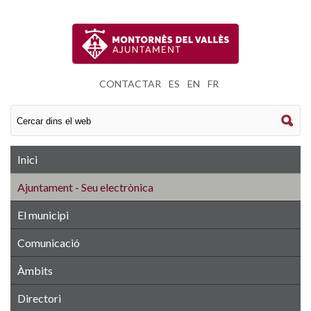
CONTACTAR
|
ES
|
EN
|
FR
Inici
Ajuntament - Seu electrònica
El municipi
Comunicació
Àmbits
Directori