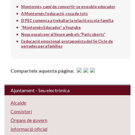
Montornès, camí de convertir-se en poble educador
A Montornès l’educació, cosa de tots
El PEC comença a treballar la relació escola-família
“Montornès Educador” a Youtube
Nous espais per al lleure amb els “Patis oberts”
L’educació emocional, protagonista del 5è Cicle de
xerrades per a famílies
Comparteix aquesta pàgina:
Ajuntament - Seu electrònica
Alcalde
Consistori
Òrgans de govern
Informació oficial