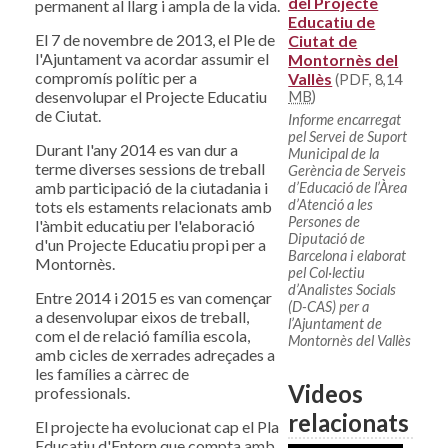
del Projecte
permanent al llarg i ampla de la vida.
Educatiu de
El 7 de novembre de 2013, el Ple de
Ciutat de
l'Ajuntament va acordar assumir el
Montornès del
compromís polític per a
Vallès
(PDF, 8,14
desenvolupar el Projecte Educatiu
MB
)
de Ciutat.
Informe encarregat
pel Servei de Suport
Durant l'any 2014 es van dur a
Municipal de la
terme diverses sessions de treball
Gerència de Serveis
amb participació de la ciutadania i
d’Educació de l’Àrea
d’Atenció a les
tots els estaments relacionats amb
Persones de
l'àmbit educatiu per l'elaboració
Diputació de
d'un Projecte Educatiu propi per a
Barcelona i elaborat
Montornès.
pel Col·lectiu
d’Analistes Socials
Entre 2014 i 2015 es van començar
(D-CAS) per a
a desenvolupar eixos de treball,
l’Ajuntament de
com el de relació família escola,
Montornès del Vallès
amb cicles de xerrades adreçades a
les famílies a càrrec de
Videos
professionals.
relacionats
El projecte ha evolucionat cap el Pla
Educatiu d'Entorn que compta amb