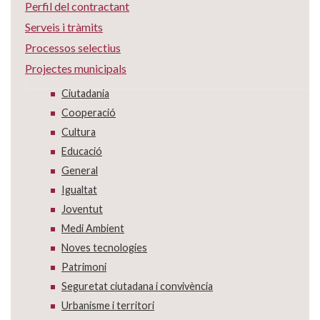
Perfil del contractant
Serveis i tràmits
Processos selectius
Projectes municipals
Ciutadania
Cooperació
Cultura
Educació
General
Igualtat
Joventut
Medi Ambient
Noves tecnologies
Patrimoni
Seguretat ciutadana i convivència
Urbanisme i territori