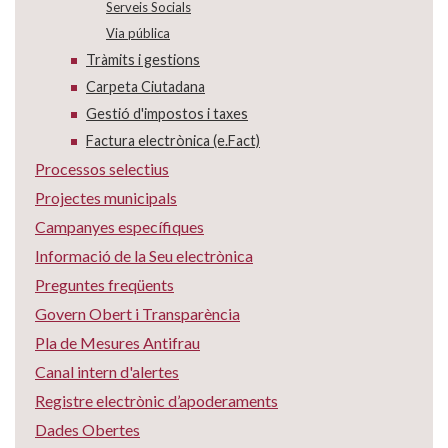
Serveis Socials
Via pública
Tràmits i gestions
Carpeta Ciutadana
Gestió d'impostos i taxes
Factura electrònica (e.Fact)
Processos selectius
Projectes municipals
Campanyes específiques
Informació de la Seu electrònica
Preguntes freqüents
Govern Obert i Transparència
Pla de Mesures Antifrau
Canal intern d'alertes
Registre electrònic d’apoderaments
Dades Obertes