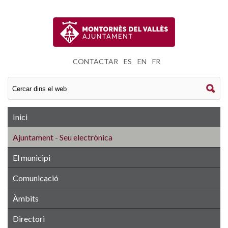
CONTACTAR
|
ES
|
EN
|
FR
Inici
Ajuntament - Seu electrònica
El municipi
Comunicació
Àmbits
Directori