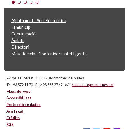
Ajuntament - Seu electrònica
El municipi
Comunicació
Àmbits
Directori
MdV Recicla - Contenidors intel·ligents
Av. de la Llibertat, 2 - 08170 Montornès del Vallès
Tel: 93 572 11 70 - Fax: 93 568 27 62 - a/e:
contactar@montornes.cat
Mapa del web
Accessibilitat
Protecció de dades
Avís legal
Crèdits
RSS