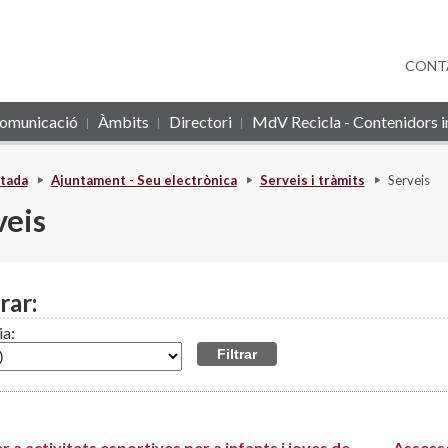
CONT
omunicació
Àmbits
Directori
MdV Recicla - Contenidors in
tada
Ajuntament - Seu electrònica
Serveis i tràmits
Serveis
veis
rar:
ia:
r a activitats esportives per a infants i joves de
Assess