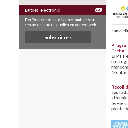
Butlletí electrònic
Periòdicament rebràs un e-mail amb un
resum del que es publica en aquest web.
canvi cl
Subscriure's
Programa
Treball
El PTT e
un progr
mancomun
Montmeló
Recolli
Les rest
al munic
fer-ne u
planta d