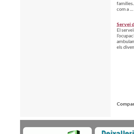
famílies.
com a …
Servei 
El servei
l’ocupac
ambulant
els dive
Compart