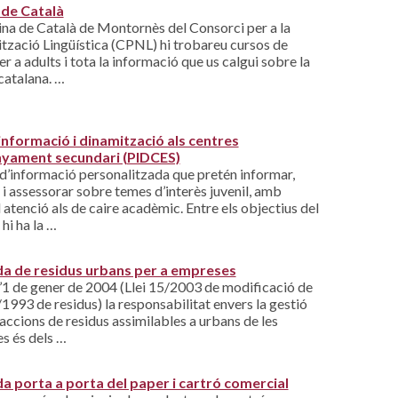
 de Català
ina de Català de Montornès del Consorci per a la
tzació Lingüística (CPNL) hi trobareu cursos de
er a adults i tota la informació que us calgui sobre la
catalana. …
informació i dinamització als centres
nyament secundari (PIDCES)
d’informació personalitzada que pretén informar,
 i assessorar sobre temes d’interès juvenil, amb
 atenció als de caire acadèmic. Entre els objectius del
hi ha la …
da de residus urbans per a empreses
’1 de gener de 2004 (Llei 15/2003 de modificació de
6/1993 de residus) la responsabilitat envers la gestió
raccions de residus assimilables a urbans de les
s és dels …
da porta a porta del paper i cartró comercial