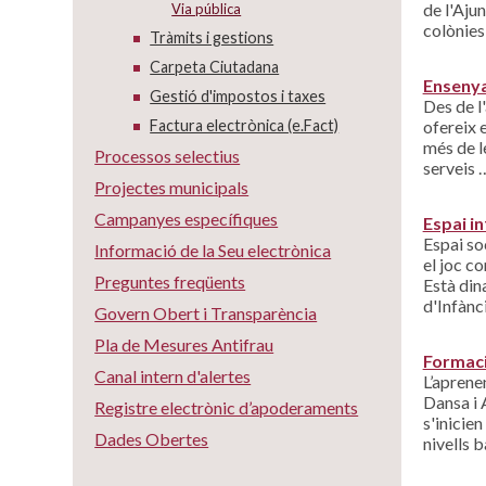
de l'Aju
Via pública
colònies
Tràmits i gestions
Carpeta Ciutadana
Ensenya
Gestió d'impostos i taxes
Des de l
ofereix 
Factura electrònica (e.Fact)
més de le
Processos selectius
serveis 
Projectes municipals
Campanyes específiques
Espai in
Espai so
Informació de la Seu electrònica
el joc co
Preguntes freqüents
Està din
d'Infànc
Govern Obert i Transparència
Pla de Mesures Antifrau
Formaci
Canal intern d'alertes
L’aprene
Dansa i A
Registre electrònic d’apoderaments
s'inicien
Dades Obertes
nivells b