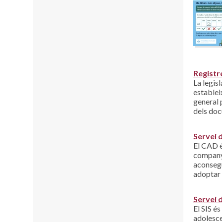
Registr
La legis
estableix
general 
dels do
Servei 
El CAD é
companyi
aconsegu
adoptar 
Servei 
El SIS és
adolescen