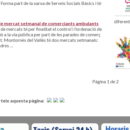
 Forma part de la xarxa de Serveis Socials Bàsics i té
diferen
de mercat setmanal de comerciants ambulants
 de mercats té per finalitat el control i l’ordenació de
ió a la via pública per part de les parades de comerç
. Montornès del Vallès té dos mercats setmanals:
ndres …
Pàgina 1 de 2
eix aquesta pàgina: