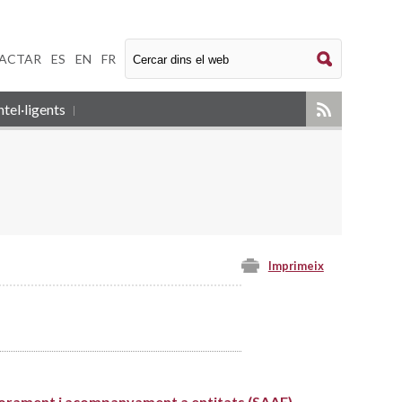
ACTAR
|
ES
|
EN
|
FR
tel·ligents
Imprimeix
orament i acompanyament a entitats (SAAE)