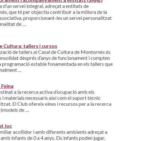
a d’un servei integral, adreçat a entitats de
s, que té per objectiu contribuir a la millora de la
ssociativa, proporcionant-les un servei personalitzat
inalitat de …
e Cultura: tallers i cursos
tzació de tallers al Casal de Cultura de Montornès és
consolidat després d’anys de funcionament i compten
 programació estable fonamentada en els tallers que
onalment …
 Feina
stinat a la recerca activa d’ocupació amb els
 i materials necessaris així com el suport tècnic
itzat. El Club ofereix eines i recursos per a la recerca
a (models de …
l Joc
miliar acollidor i amb diferents ambients adreçat a
 amb infants de 0 a 4 anys. Els infants poden jugar,