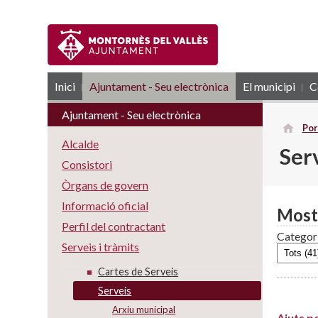
Inici
Ajuntament - Seu electrònica
RSS
El municipi
C
Ajuntament - Seu electrònica
Por
Alcalde
Ser
Consistori
Òrgans de govern
Informació oficial
Most
Perfil del contractant
Categor
Serveis i tràmits
Cartes de Serveis
Serveis
Arxiu municipal
Ajuts pe