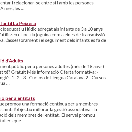
ntar i relacionar-se entre sí i amb les persones
 A més, les …
nfantil La Peixera
cioeducatiu i lúdic adreçat als infants de 3 a 10 anys
s’utilitzen el joc i la joguina com a eines de transmissió
a. L’assessorament i el seguiment dels infants es fa de
ó d’Adults
ment públic per a persones adultes (més de 18 anys)
st té? Gratuït Més informació Oferta formativa: -
nglès 1 -2 - 3 - Cursos de Llengua Catalana 2 - Cursos
gua …
ó per a entitats
que promou una formació contínua per a membres
ts amb l’objectiu millorar la gestió associativa i la
ció dels membres de l’entitat. El servei promou
 tallers que …