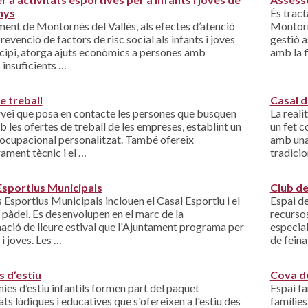
nys
És tract
ment de Montornès del Vallès, als efectes d’atenció
Montornè
prevenció de factors de risc social als infants i joves
gestió a
cipi, atorga ajuts econòmics a persones amb
amb la f
 insuficients …
e treball
Casal d
rvei que posa en contacte les persones que busquen
La reali
b les ofertes de treball de les empreses, establint un
un fet 
i ocupacional personalitzat. També ofereix
amb una
ament tècnic i el …
tradici
Esportius Municipals
Club de
s Esportius Municipals inclouen el Casal Esportiu i el
Espai de
 pàdel. Es desenvolupen en el marc de la
recursos
ció de lleure estival que l'Ajuntament programa per
especial
 i joves. Les …
de fein
s d’estiu
Cova de
nies d’estiu infantils formen part del paquet
Espai fa
ats lúdiques i educatives que s'ofereixen a l'estiu des
famílies