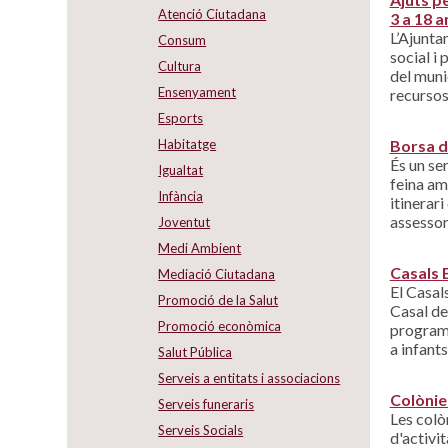
Atenció Ciutadana
3 a 18 a
L’Ajunta
Consum
social i 
Cultura
del muni
Ensenyament
recursos
Esports
Borsa d
Habitatge
És un se
Igualtat
feina am
Infància
itinerar
assessor
Joventut
Medi Ambient
Casals 
Mediació Ciutadana
El Casal
Promoció de la Salut
Casal de
Promoció econòmica
programa
a infants
Salut Pública
Serveis a entitats i associacions
Colònie
Serveis funeraris
Les colò
Serveis Socials
d'activit