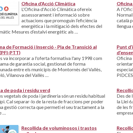
Oficina d'Acció Climàtica
Oficina
L'Oficina d'Acció Climàtica ofereix
A l'Ofic
assessorament i informació sobre
Normali
actuacions que promoguin l’eficiència
català p
energètica i la mitigació dels efectes del
llengua 
imàtic Mesures d’estalvi energètic als …
 de Formació i Inserció - Pla de Transició al
Punt d’
 (PFI-PTT)
d’ense
s va incorporar a l'oferta formativa l'any 1998 com
Oficina 
ama de garantia social, gestionat de forma
orientar
ada entre els municipis de Montornès del Vallès,
especial
, Vilanova del Vallès …
PIDCES 
da de poda i residu verd
Recolli
es vegetals de poda i jardineria són un residu habitual
Des de l
ipi. Cal separar-lo de la resta de fraccions per poder
la Llei 
na gestió correcta que permeti el seu tractament a la
de les f
e …
emprese
Recollida de voluminosos i trastos
Recolli