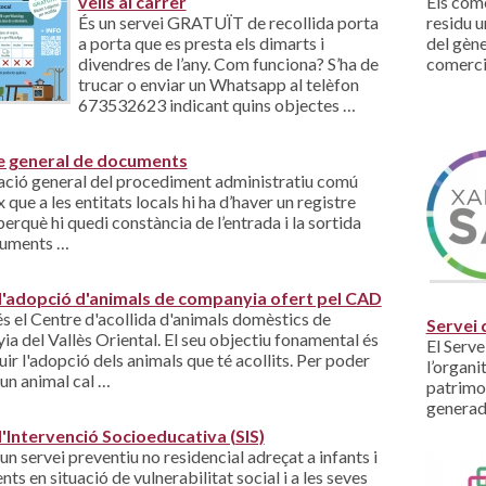
vells al carrer
Els come
És un servei GRATUÏT de recollida porta
residu 
a porta que es presta els dimarts i
del gène
divendres de l’any. Com funciona? S’ha de
comerci
trucar o enviar un Whatsapp al telèfon
673532623 indicant quins objectes …
e general de documents
lació general del procediment administratiu comú
 que a les entitats locals hi ha d’haver un registre
perquè hi quedi constància de l’entrada i la sortida
cuments …
d'adopció d'animals de companyia ofert pel CAD
s el Centre d'acollida d'animals domèstics de
Servei 
a del Vallès Oriental. El seu objectiu fonamental és
El Serve
ir l'adopció dels animals que té acollits. Per poder
l’organi
un animal cal …
patrimo
generada
d'Intervenció Socioeducativa (SIS)
 un servei preventiu no residencial adreçat a infants i
ts en situació de vulnerabilitat social i a les seves