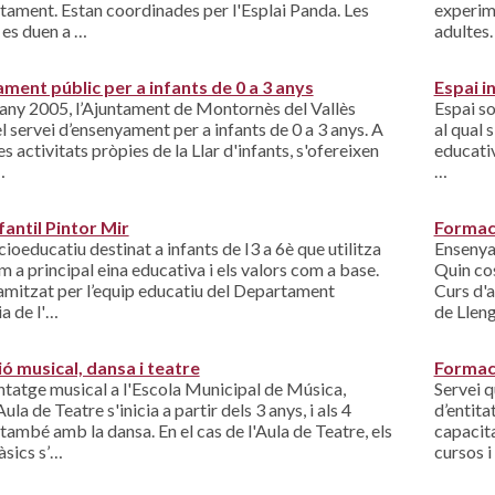
ntament. Estan coordinades per l'Esplai Panda. Les
experime
 es duen a …
adultes.
ment públic per a infants de 0 a 3 anys
Espai i
'any 2005, l’Ajuntament de Montornès del Vallès
Espai so
el servei d’ensenyament per a infants de 0 a 3 anys. A
al qual 
s activitats pròpies de la Llar d'infants, s'ofereixen
educativ
…
…
fantil Pintor Mir
Formaci
cioeducatiu destinat a infants de I3 a 6è que utilitza
Ensenya
m a principal eina educativa i els valors com a base.
Quin co
amitzat per l’equip educatiu del Departament
Curs d'a
ia de l'…
de Llen
ó musical, dansa i teatre
Formaci
ntatge musical a l'Escola Municipal de Música,
Servei 
ula de Teatre s'inicia a partir dels 3 anys, i als 4
d’entita
 també amb la dansa. En el cas de l'Aula de Teatre, els
capacita
àsics s’…
cursos i