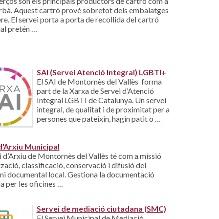
rços són els principals productors de cartró com a
urbà. Aquest cartró prové sobretot dels embalatges
re. El servei porta a porta de recollida del cartró
al pretén …
SAI (Servei Atenció Integral) LGBTI+
El SAI de Montornès del Vallès forma
part de la Xarxa de Servei d’Atenció
Integral LGBTI de Catalunya. Un servei
integral, de qualitat i de proximitat per a
persones que pateixin, hagin patit o …
d'Arxiu Municipal
i d’Arxiu de Montornès del Vallès té com a missió
tzació, classificació, conservació i difusió del
ni documental local. Gestiona la documentació
 per les oficines …
Servei de mediació ciutadana (SMC)
El Servei Municipal de Mediació