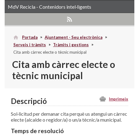
MdV Recicla - Contenidors intel·ligents
Portada
Ajuntament - Seu electrònica
Serveis i tràmits
Tràmits i gestions
Cita amb càrrec electe o tècnic municipal
Cita amb càrrec electe o
tècnic municipal
Descripció
Imprimeix
Sol·licitud per demanar cita perquè us atengui un càrrec
electe (alcalde o regidor/a) o un/a tècnic/a municipal.
Temps de resolució