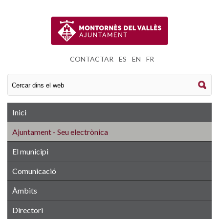
CONTACTAR
|
ES
|
EN
|
FR
Inici
Ajuntament - Seu electrònica
El municipi
Comunicació
Àmbits
Directori