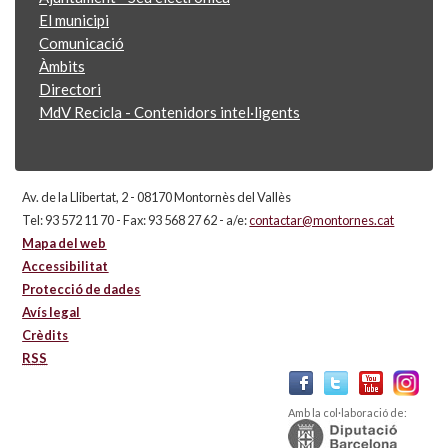
El municipi
Comunicació
Àmbits
Directori
MdV Recicla - Contenidors intel·ligents
Av. de la Llibertat, 2 - 08170 Montornès del Vallès
Tel: 93 572 11 70 - Fax: 93 568 27 62 - a/e:
contactar@montornes.cat
Mapa del web
Accessibilitat
Protecció de dades
Avís legal
Crèdits
RSS
Amb la col·laboració de: