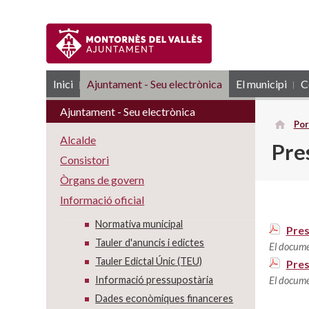
Inici
Ajuntament - Seu electrònica
RSS
El municipi
C
Ajuntament - Seu electrònica
Por
Alcalde
Pre
Consistori
Òrgans de govern
Informació oficial
Normativa municipal
Pres
Tauler d'anuncis i edictes
El docume
Tauler Edictal Únic (TEU)
Pres
Informació pressupostària
El docume
Dades econòmiques financeres