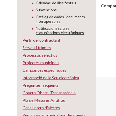
Calendari de dies festius
Compart
Subvencions
Catàleg de dades i documents
interoperables
Notificacions i altres
comunicacions electròniques
Perfil del contractant
Serveis i tràmits
Processos selectius
Projectes municipals
Campanyes específiques
Informació de la Seu electrònica
Preguntes freqüents
Govern Obert i Transparència
Pla de Mesures Antifrau
Canal intern d'alertes
Registre electrònic d’apoderaments