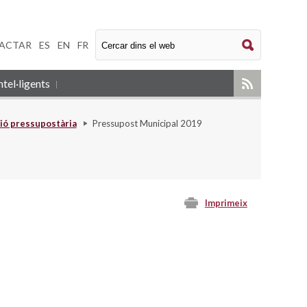
ACTAR
|
ES
|
EN
|
FR
tel·ligents
ió pressupostària
Pressupost Municipal 2019
Imprimeix