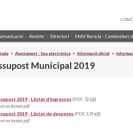
CONT
omunicació
Àmbits
Directori
MdV Recicla - Contenidors in
tada
Ajuntament - Seu electrònica
Informació oficial
Informac
ssupost Municipal 2019
supost 2019 - Llistat d'ingressos
(PDF, 32
kB
)
nt en format pdf
supost 2019 - Llistat de despeses
(PDF, 139
kB
)
nt en format pdf