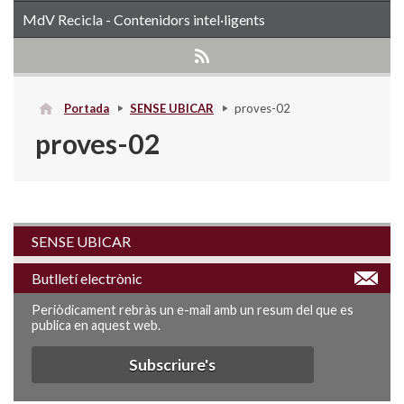
MdV Recicla - Contenidors intel·ligents
Portada
SENSE UBICAR
proves-02
proves-02
SENSE UBICAR
Butlletí electrònic
Periòdicament rebràs un e-mail amb un resum del que es
publica en aquest web.
Subscriure's