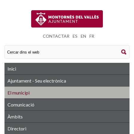
CONTACTAR
|
ES
|
EN
|
FR
Inici
Ajuntament - Seu electrònica
El municipi
Comunicació
Àmbits
Directori