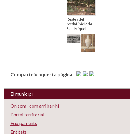
Restes del
poblat ibèric de
Sant Miquel
Comparteix aquesta pàgina:
El municipi
On som i com arribar-hi
Portal territorial
Equipaments
Entitats