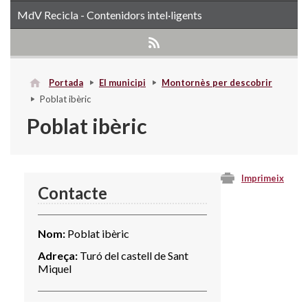
MdV Recicla - Contenidors intel·ligents
Portada
El municipi
Montornès per descobrir
Poblat ibèric
Poblat ibèric
Imprimeix
Contacte
Nom:
Poblat ibèric
Adreça:
Turó del castell de Sant
Miquel