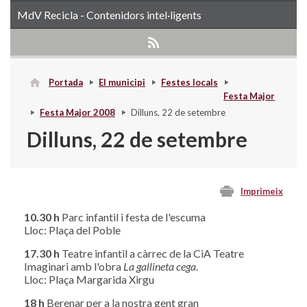
MdV Recicla - Contenidors intel·ligents
Portada
El municipi
Festes locals
Festa Major
Festa Major 2008
Dilluns, 22 de setembre
Dilluns, 22 de setembre
Imprimeix
10.30 h
Parc infantil i festa de l'escuma
Lloc: Plaça del Poble
17.30 h
Teatre infantil a càrrec de la CiA Teatre
Imaginari amb l'obra
La gallineta cega
.
Lloc: Plaça Margarida Xirgu
18 h
Berenar per a la nostra gent gran