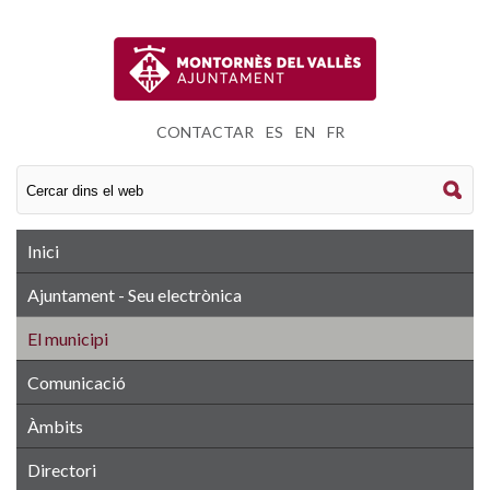
CONTACTAR
|
ES
|
EN
|
FR
Inici
Ajuntament - Seu electrònica
El municipi
Comunicació
Àmbits
Directori