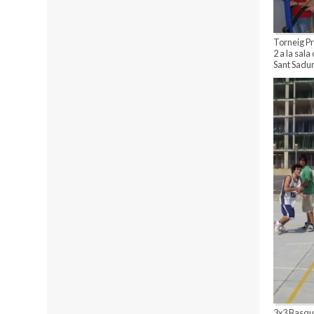
Torneig Pr
2 a la sala
Sant Sadur
3x3 Basquet