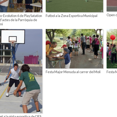
Open d
o-Evolution 6 de PlaySatation
Futbol a la Zona Esportiva Municipal
 d'actes de la Parròquia de
ní
Festa Major Menuda al carrer del Molí
Festa 
 a la pista esportiva de l'IES