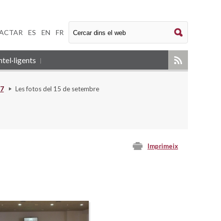
ACTAR
|
ES
|
EN
|
FR
tel·ligents
07
Les fotos del 15 de setembre
Imprimeix