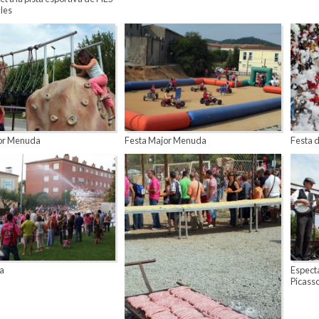
les
or Menuda
Festa Major Menuda
Festa d
a
Especta
Picass