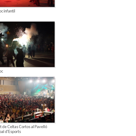
c infantil
oc
 de Celtas Cortos al Pavelló
al d'Esports