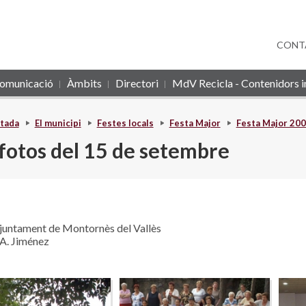
CONT
omunicació
Àmbits
Directori
MdV Recicla - Contenidors in
tada
El municipi
Festes locals
Festa Major
Festa Major 20
 fotos del 15 de setembre
juntament de Montornès del Vallès
.A. Jiménez