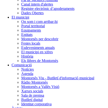
Canal intern d'alertes
Registre electrònic d’apoderaments
Dades Obertes
El municipi
On som i com arribar-hi
Portal territorial
Equipaments
Entitats
Montornès per descobrir
Festes locals
Esdeveniments anuals
El municipi en xifres
Història
Els llibres de Montornès
Comunicació
Notícies
Agenda
Montornès Viu - Butlletí d'informació municipal
Ràdio Montornès
Montornès a Vallès Visió
Xarxes socials
Sala de premsa
Butlletí digital
Identitat corporativa