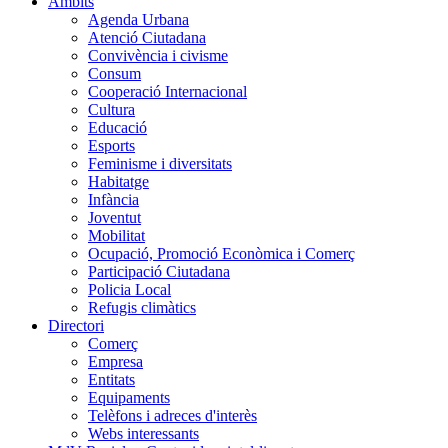
Àmbits
Agenda Urbana
Atenció Ciutadana
Convivència i civisme
Consum
Cooperació Internacional
Cultura
Educació
Esports
Feminisme i diversitats
Habitatge
Infància
Joventut
Mobilitat
Ocupació, Promoció Econòmica i Comerç
Participació Ciutadana
Policia Local
Refugis climàtics
Directori
Comerç
Empresa
Entitats
Equipaments
Telèfons i adreces d'interès
Webs interessants