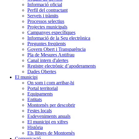
Informació oficial
Perfil del contractant
Serveis i tràmits
Processos selectius
Projectes municipals
Campanyes específiques
Informació de la Seu electrònica
Preguntes freqüents
Govern Obert i Transparència
Pla de Mesures Antifrau
Canal intern d'alertes
Registre electrònic d’apoderaments
Dades Obertes
El municipi
On som i com arribar-hi
Portal territorial
Equipaments
Entitats
Montornès per descobrir
Festes locals
Esdeveniments anuals
El municipi en xifres
Història
Els llibres de Montornès
Comunicació