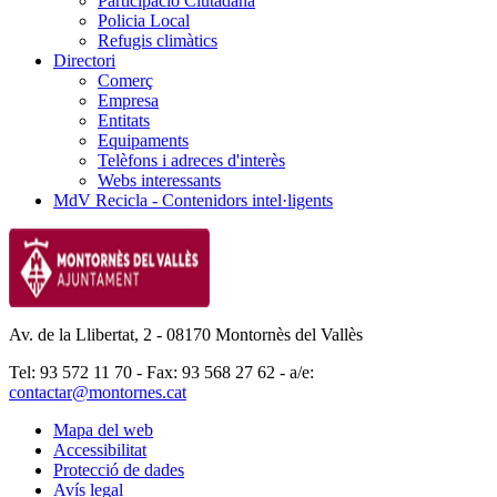
Participació Ciutadana
Policia Local
Refugis climàtics
Directori
Comerç
Empresa
Entitats
Equipaments
Telèfons i adreces d'interès
Webs interessants
MdV Recicla - Contenidors intel·ligents
Av. de la Llibertat, 2 - 08170 Montornès del Vallès
Tel: 93 572 11 70 - Fax: 93 568 27 62 - a/e:
contactar@montornes.cat
Mapa del web
Accessibilitat
Protecció de dades
Avís legal