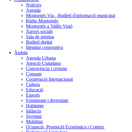
Notícies
Agenda
Montornès Viu - Butlletí d'informació municipal
Ràdio Montornès
Montornès a Vallès Visió
Xarxes socials
Sala de premsa
Butlletí digital
Identitat corporativa
Àmbits
Agenda Urbana
Atenció Ciutadana
Convivència i civisme
Consum
Cooperació Internacional
Cultura
Educació
Esports
Feminisme i diversitats
Habitatge
Infància
Joventut
Mobilitat
Ocupació, Promoció Econòmica i Comerç