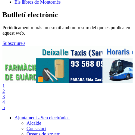
Els llibres de Montornès
Butlletí electrònic
Periòdicament rebràs un e-mail amb un resum del que es publica en
aquest web.
Subscriure's
1
2
3
4
5
Ajuntament - Seu electrònica
Alcalde
Consistori
Òrgans de govern