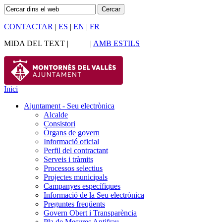
CONTACTAR
|
ES
|
EN
|
FR
MIDA DEL TEXT |
|
AMB ESTILS
Inici
Ajuntament - Seu electrònica
Alcalde
Consistori
Òrgans de govern
Informació oficial
Perfil del contractant
Serveis i tràmits
Processos selectius
Projectes municipals
Campanyes específiques
Informació de la Seu electrònica
Preguntes freqüents
Govern Obert i Transparència
Pla de Mesures Antifrau