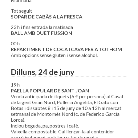
Marinada
Tot seguit
SOPAR DE CABÀS A LA FRESCA
23 h i fins entrada la matinada
BALL AMB DUET FUSSION
00 h
REPARTIMENT DE COCA I CAVA PER A TOTHOM
Amb opcions sense gluten i sense alcohol.
Dilluns, 24 de juny
19 h
PAELLA POPULAR DE SANT JOAN
Venda anticipada de tiquets (6 € per persona) al Casal
de la gent Gran Nord, Pollería Angelita, El Gato con
Botas i dissabtes 8 i 15 de juny de 10 a 13 h al mercat
setmanal de Montornès Nord (c. de Federico García
Lorca).
Inclou beguda, pa, postres i cafè.
Vaixella compostable. Cal llençar-la al contenidor
marró juntament amb les restes de menjar.