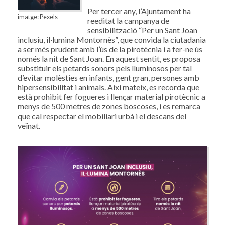
Per tercer any, l’Ajuntament ha
imatge: Pexels
reeditat la campanya de
sensibilització “Per un Sant Joan
inclusiu, il·lumina Montornès”, que convida la ciutadania
a ser més prudent amb l’ús de la pirotècnia i a fer-ne ús
només la nit de Sant Joan. En aquest sentit, es proposa
substituir els petards sonors pels lluminosos per tal
d’evitar molèsties en infants, gent gran, persones amb
hipersensibilitat i animals. Així mateix, es recorda que
està prohibit fer fogueres i llençar material pirotècnic a
menys de 500 metres de zones boscoses, i es remarca
que cal respectar el mobiliari urbà i el descans del
veïnat.