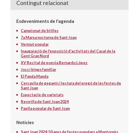
Contingut relacionat
Esdeveniments de l'agenda
Campionat de bitlles
7a Marxa nocturna de Sant Joan
Vermut popular
Inauguració de l'exposició d'activitats del Casal de la
Gent Gran Nord
XV Recital de poesia Bernardo López
Jocs i bingo familiar
El Panda Manda
Cercavila de gegants i lectura del pregó de les festes de
Sant Joan
Espectacle de varietats
Revetlla de Sant Joan 2024
Paella popular de Sant Joan
Notícies
Sant Joan 2024: 50 anys de festes populars a Montornès