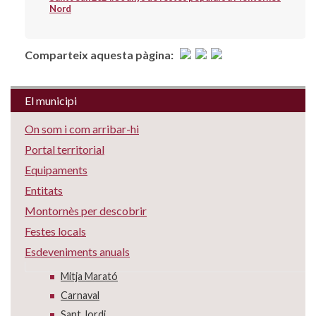
Nord
Comparteix aquesta pàgina:
El municipi
On som i com arribar-hi
Portal territorial
Equipaments
Entitats
Montornès per descobrir
Festes locals
Esdeveniments anuals
Mitja Marató
Carnaval
Sant Jordi