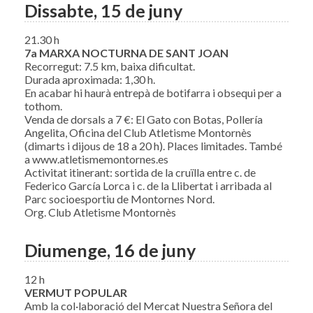
Dissabte, 15 de juny
21.30 h
7a MARXA NOCTURNA DE SANT JOAN
Recorregut: 7.5 km, baixa dificultat.
Durada aproximada: 1,30 h.
En acabar hi haurà entrepà de botifarra i obsequi per a
tothom.
Venda de dorsals a 7 €: El Gato con Botas, Pollería
Angelita, Oficina del Club Atletisme Montornès
(dimarts i dijous de 18 a 20 h). Places limitades. També
a www.atletismemontornes.es
Activitat itinerant: sortida de la cruïlla entre c. de
Federico García Lorca i c. de la Llibertat i arribada al
Parc socioesportiu de Montornes Nord.
Org. Club Atletisme Montornès
Diumenge, 16 de juny
12 h
VERMUT POPULAR
Amb la col·laboració del Mercat Nuestra Señora del