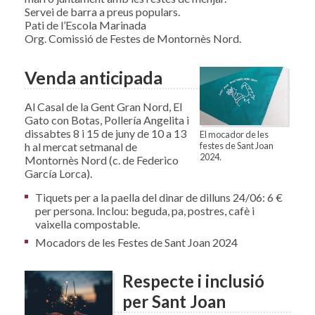
Servei de barra a preus populars.
Pati de l’Escola Marinada
Org. Comissió de Festes de Montornès Nord.
Venda anticipada
Al Casal de la Gent Gran Nord, El
Gato con Botas, Pollería Angelita i
dissabtes 8 i 15 de juny de 10 a 13
El mocador de les
h al mercat setmanal de
festes de Sant Joan
2024.
Montornès Nord (c. de Federico
García Lorca).
Tiquets per a la paella del dinar de dilluns 24/06: 6 €
per persona. Inclou: beguda, pa, postres, cafè i
vaixella compostable.
Mocadors de les Festes de Sant Joan 2024
Respecte i inclusió
per Sant Joan