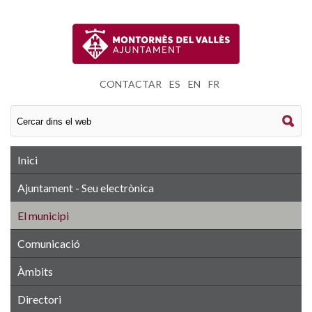
CONTACTAR
|
ES
|
EN
|
FR
Inici
Ajuntament - Seu electrònica
El municipi
Comunicació
Àmbits
Directori