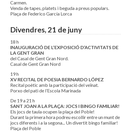
Carmen.
Venda de tapes, platets i beguda a preus populars.
Plaça de Federico García Lorca
Divendres, 21 de juny
18 h
INAUGURACIÓ DE L’EXPOSICIÓ D’ACTIVITATS DE
LA GENT GRAN
del Casal de Gent Gran Nord.
Casal de Gent Gran Nord
19 h
XV RECITAL DE POESIA BERNARDO LÓPEZ
Recital poètic amb la participació del veïnat.
Porxo del pati de l’Escola Marinada
De 19 a 21 h
SANT JOAN A LA PLAÇA: JOCS I BINGO FAMILIAR!
Els jocs de taula ocupen la plaça del Poble!
Durant la primera hora podreu escollir entre un munt de
jocs diferents i a la segona... Un divertit bingo familiar!
Plaça del Poble