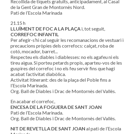
Recollida de tiquets gratuïts, anticipadament, al Casal
de la Gent Gran de Montornès Nord.
Pati de l’Escola Marinada
21.15 h
LLUÏMENT DE FOC A LA PLAÇA
i, tot seguit,
CORREFOC INFANTIL
Per afegir-s’hi cal seguir les recomanacions de vestuari i
precaucions pròpies dels correfocs: calçat, roba de
cotó, mocador, barret...
Respecteu els diables i diablesses: no els agafeu ni els
tireu aigua. Si porteu petards propis, aparteu-vos de les
guspires del correfoc i no els feu servir fins que hagi
acabat l’activitat diabòlica.
Activitat Itinerant: des de la plaça del Poble fins a
l’Escola Marinada.
Org. Ball de Diables i Drac de Montornès del Vallès.
En acabar el correfoc,
ENCESA DE LA FOGUERA DE SANT JOAN
Pati de l’Escola Marinada.
Org. Ball de Diables i Drac de Montornès del Vallès.
NIT DE REVETLLA DE SANT JOAN
al pati de l’Escola