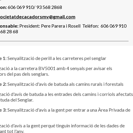
on:
606 069 910/ 93 568 2868
societatdecacadorsmv@gmail.com
onsable:
President: Pere Parera i Rosell Telèfon: 606 069 910
568 28 68
e 1:
Senyalització de perill a les carreteres pel senglar
zació a la carretera BV5001 amb 4 senyals per avisar els
rs del pas dels senglars.
 2:
Senyalització d'avís de batuda als camins rurals i forestals
zació d'avís de batuda a les entrades dels camins i corriols afectats
atuda del Senglar.
 3:
Senyalització d'avís a la gent per entrar a una Àrea Privada de
zació d'avís a la gent perqué tinguin informació de les dades de
nt tot l'any.