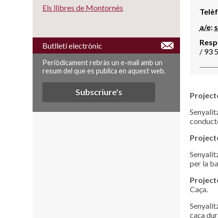
Els llibres de Montornès
Telèf
a/e
:
Resp
Butlletí electrònic
/ 93 
Periòdicament rebràs un e-mail amb un
resum del que es publica en aquest web.
Subscriure's
Project
Senyalit
conducto
Projecte
Senyalit
per la b
Projecte
Caça.
Senyalit
caça dura