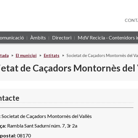
CONT
omunicació
Àmbits
Directori
MdV Recicla - Contenidors in
tada
El municipi
Entitats
Societat de Caçadors Montornès del Va
ietat de Caçadors Montornès del 
tacte
:
Societat de Caçadors Montornès del Vallès
ça:
Rambla Sant Sadurní núm. 7, 3r 2a
postal:
08170