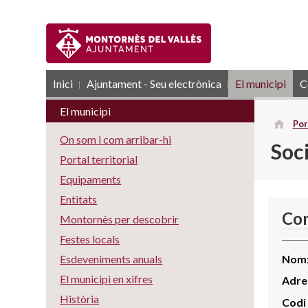
Inici
Ajuntament - Seu electrònica
RSS
El municipi
C
El municipi
Por
On som i com arribar-hi
Soc
Portal territorial
Equipaments
Entitats
Con
Montornès per descobrir
Festes locals
Nom
Esdeveniments anuals
El municipi en xifres
Adre
Història
Codi 