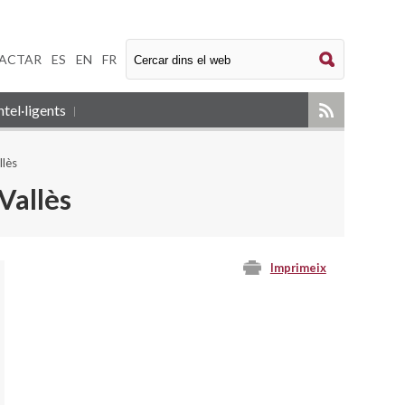
ACTAR
|
ES
|
EN
|
FR
tel·ligents
llès
Vallès
Imprimeix