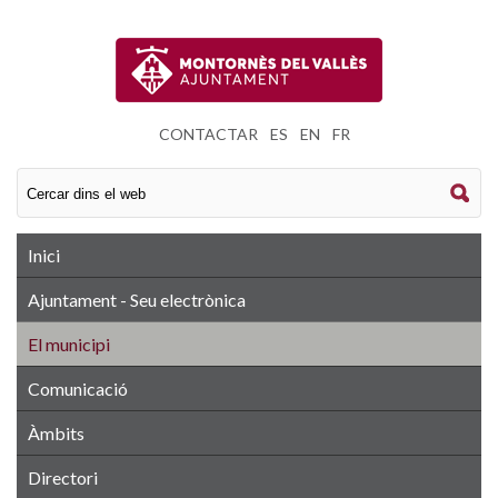
CONTACTAR
|
ES
|
EN
|
FR
Inici
Ajuntament - Seu electrònica
El municipi
Comunicació
Àmbits
Directori