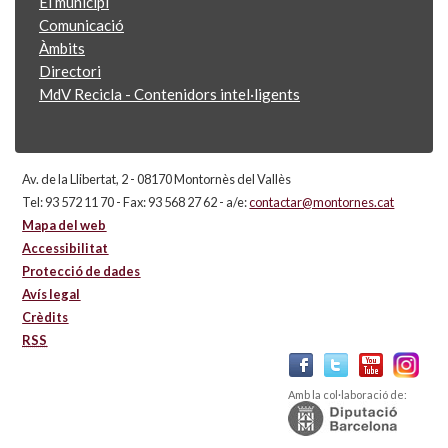
El municipi
Comunicació
Àmbits
Directori
MdV Recicla - Contenidors intel·ligents
Av. de la Llibertat, 2 - 08170 Montornès del Vallès
Tel: 93 572 11 70 - Fax: 93 568 27 62 - a/e:
contactar@montornes.cat
Mapa del web
Accessibilitat
Protecció de dades
Avís legal
Crèdits
RSS
Amb la col·laboració de: