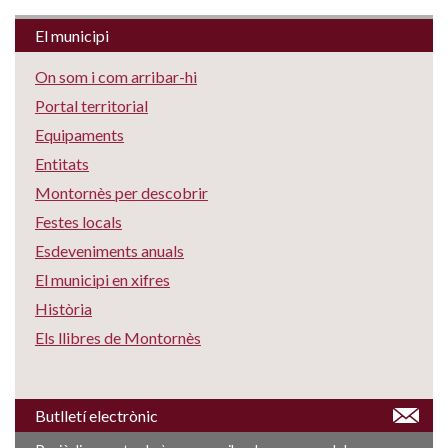
El municipi
On som i com arribar-hi
Portal territorial
Equipaments
Entitats
Montornès per descobrir
Festes locals
Esdeveniments anuals
El municipi en xifres
Història
Els llibres de Montornès
Butlletí electrònic