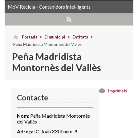
MdV Recicla - Contenidors intel·ligents
Portada
El municipi
Entitats
Peña Madridista Montornès del Vallès
Peña Madridista
Montornès del Vallès
Imprimeix
Contacte
Nom:
Peña Madridista Montornès
del Vallès
Adreça:
C. Joan XXIII núm. 9