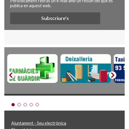
Periòdicament rebràs un e-mail amb un resum del que es
publica en aquest web.
Subscriure's
Ajuntament - Seu electrònica