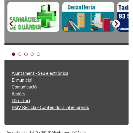
Ajuntament - Seu electrònica
El municipi
Comunicació
Àmbits
Directori
MdV Recicla - Contenidors intel·ligents
Av. de la Llibertat, 2 - 08170 Montornès del Vallès