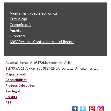
Ajuntament - Seu electrònica
El municipi
Comunicació
Àmbits
Directori
MdV Recicla - Contenidors intel·ligents
Av. de la Llibertat, 2 - 08170 Montornès del Vallès
Tel: 93 572 11 70 - Fax: 93 568 27 62 - a/e:
contactar@montornes.cat
Mapa del web
Accessibilitat
Protecció de dades
Avís legal
Crèdits
RSS