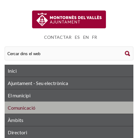
CONTACTAR
|
ES
|
EN
|
FR
Inici
Ajuntament - Seu electrònica
El municipi
Comunicació
Àmbits
Directori