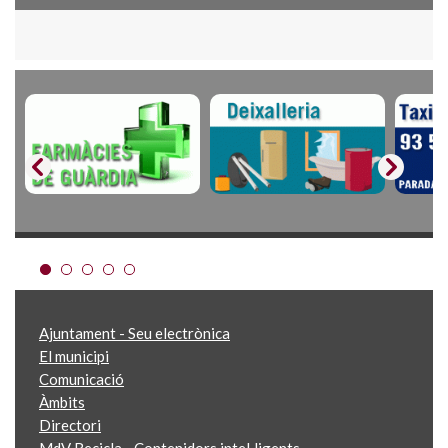
Ajuntament - Seu electrònica
El municipi
Comunicació
Àmbits
Directori
MdV Recicla - Contenidors intel·ligents