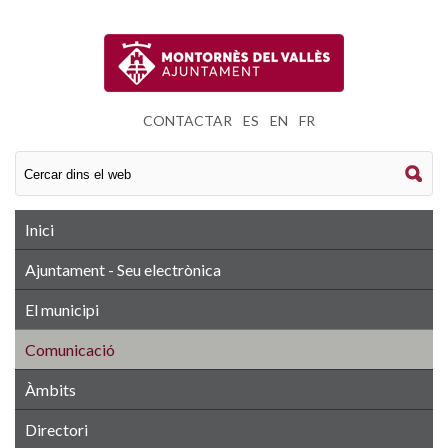
CONTACTAR
|
ES
|
EN
|
FR
Inici
Ajuntament - Seu electrònica
El municipi
Comunicació
Àmbits
Directori