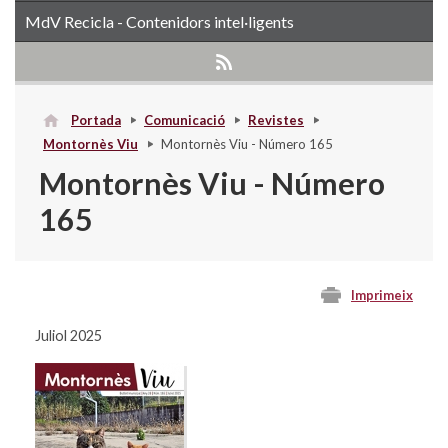
MdV Recicla - Contenidors intel·ligents
Portada
Comunicació
Revistes
Montornès Viu
Montornès Viu - Número 165
Montornès Viu - Número
165
Imprimeix
Juliol 2025