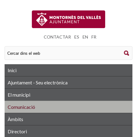
CONTACTAR
|
ES
|
EN
|
FR
Inici
Ajuntament - Seu electrònica
El municipi
Comunicació
Àmbits
Directori