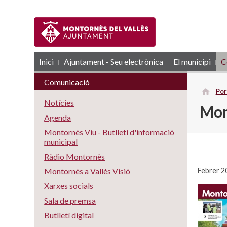
Inici
Ajuntament - Seu electrònica
RSS
El municipi
C
Comunicació
Por
Notícies
Mon
Agenda
Montornès Viu - Butlletí d'informació
municipal
Ràdio Montornès
Febrer 2
Montornès a Vallès Visió
Xarxes socials
Sala de premsa
Butlletí digital