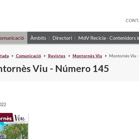
CONT
omunicació
Àmbits
Directori
MdV Recicla - Contenidors in
tada
Comunicació
Revistes
Montornès Viu
Montornès Viu 
tornès Viu - Número 145
022