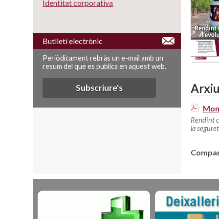
Identitat corporativa
Butlletí electrònic
Periòdicament rebràs un e-mail amb un
resum del que es publica en aquest web.
Arxiu
Subscriure's
Mont
Rendint c
la segure
Compart