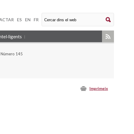
ACTAR
|
ES
|
EN
|
FR
tel·ligents
- Número 145
Imprimeix