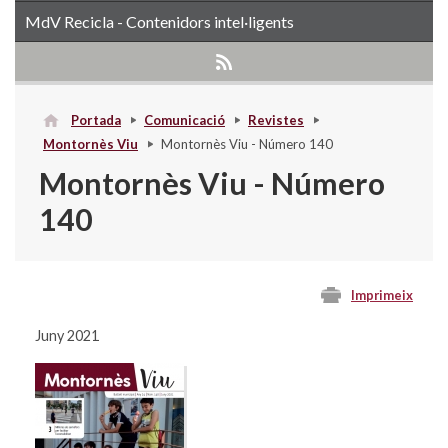
MdV Recicla - Contenidors intel·ligents
Portada
Comunicació
Revistes
Montornès Viu
Montornès Viu - Número 140
Montornès Viu - Número
140
Imprimeix
Juny 2021