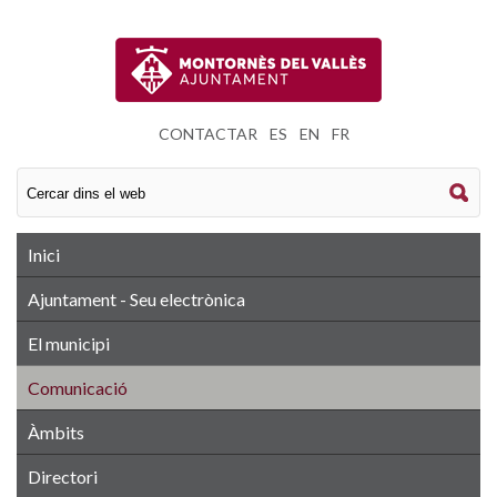
CONTACTAR
|
ES
|
EN
|
FR
Inici
Ajuntament - Seu electrònica
El municipi
Comunicació
Àmbits
Directori