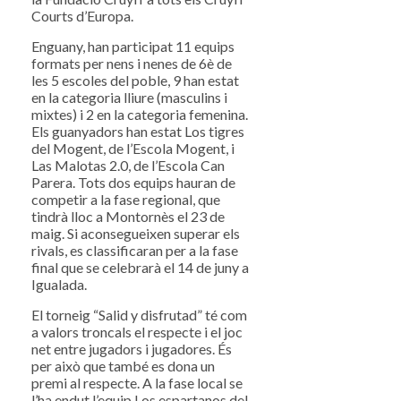
Courts d’Europa.
Enguany, han participat 11 equips
formats per nens i nenes de 6è de
les 5 escoles del poble, 9 han estat
en la categoria lliure (masculins i
mixtes) i 2 en la categoria femenina.
Els guanyadors han estat Los tigres
del Mogent, de l’Escola Mogent, i
Las Malotas 2.0, de l’Escola Can
Parera. Tots dos equips hauran de
competir a la fase regional, que
tindrà lloc a Montornès el 23 de
maig. Si aconsegueixen superar els
rivals, es classificaran per a la fase
final que se celebrarà el 14 de juny a
Igualada.
El torneig “Salid y disfrutad” té com
a valors troncals el respecte i el joc
net entre jugadors i jugadores. És
per això que també es dona un
premi al respecte. A la fase local se
l’ha endut l’equip Los espartanos del