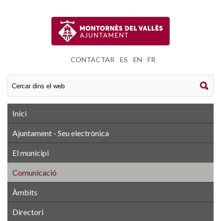
CONTACTAR
|
ES
|
EN
|
FR
Inici
Ajuntament - Seu electrònica
El municipi
Comunicació
Àmbits
Directori