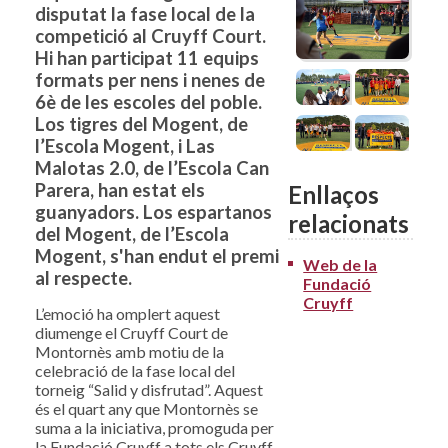
disputat la fase local de la
competició al Cruyff Court.
Hi han participat 11 equips
formats per nens i nenes de
6è de les escoles del poble.
Los tigres del Mogent, de
l’Escola Mogent, i Las
Malotas 2.0, de l’Escola Can
Parera, han estat els
Enllaços
guanyadors. Los espartanos
relacionats
del Mogent, de l’Escola
Mogent, s'han endut el premi
Web de la
al respecte.
Fundació
Cruyff
L’emoció ha omplert aquest
diumenge el Cruyff Court de
Montornès amb motiu de la
celebració de la fase local del
torneig “Salid y disfrutad”. Aquest
és el quart any que Montornès se
suma a la iniciativa, promoguda per
la Fundació Cruyff a tots els Cruyff