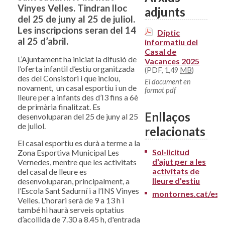
Vinyes Velles. Tindran lloc
adjunts
del 25 de juny al 25 de juliol.
Les inscripcions seran del 14
Díptic
al 25 d’abril.
informatiu del
Casal de
L’Ajuntament ha iniciat la difusió de
Vacances 2025
l’oferta infantil d’estiu organitzada
(PDF, 1,49
MB
)
des del Consistori i que inclou,
El document en
novament, un casal esportiu i un de
format pdf
lleure per a infants des d’I3 fins a 6è
de primària finalitzat. Es
Enllaços
desenvoluparan del 25 de juny al 25
de juliol.
relacionats
El casal esportiu es durà a terme a la
Sol·licitud
Zona Esportiva Municipal Les
d'ajut per a les
Vernedes, mentre que les activitats
activitats de
del casal de lleure es
lleure d'estiu
desenvoluparan, principalment, a
l’Escola Sant Sadurní i a l’INS Vinyes
montornes.cat/est
Velles. L'horari serà de 9 a 13 h i
també hi haurà serveis optatius
d’acollida de 7.30 a 8.45 h, d'entrada