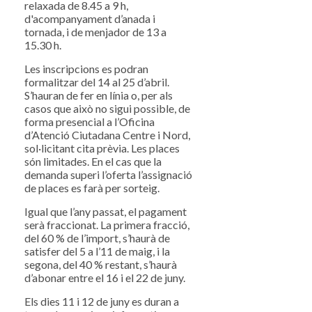
relaxada de 8.45 a 9 h,
d'acompanyament d’anada i
tornada, i de menjador de 13 a
15.30 h.
Les inscripcions es podran
formalitzar del 14 al 25 d’abril.
S’hauran de fer en línia o, per als
casos que això no sigui possible, de
forma presencial a l’Oficina
d’Atenció Ciutadana Centre i Nord,
sol·licitant cita prèvia. Les places
són limitades. En el cas que la
demanda superi l’oferta l’assignació
de places es farà per sorteig.
Igual que l’any passat, el pagament
serà fraccionat. La primera fracció,
del 60 % de l’import, s’haurà de
satisfer del 5 a l’11 de maig, i la
segona, del 40 % restant, s’haurà
d’abonar entre el 16 i el 22 de juny.
Els dies 11 i 12 de juny es duran a