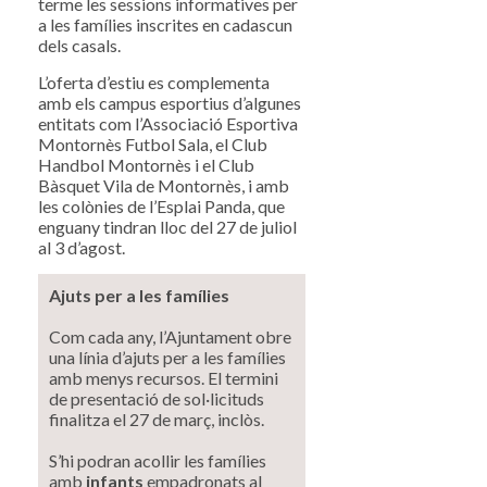
terme les sessions informatives per
a les famílies inscrites en cadascun
dels casals.
L’oferta d’estiu es complementa
amb els campus esportius d’algunes
entitats com l’Associació Esportiva
Montornès Futbol Sala, el Club
Handbol Montornès i el Club
Bàsquet Vila de Montornès, i amb
les colònies de l’Esplai Panda, que
enguany tindran lloc del 27 de juliol
al 3 d’agost.
Ajuts per a les famílies
Com cada any, l’Ajuntament obre
una línia d’ajuts per a les famílies
amb menys recursos. El termini
de presentació de sol·licituds
finalitza el 27 de març, inclòs.
S’hi podran acollir les famílies
amb
infants
empadronats al