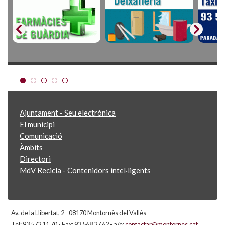
Ajuntament - Seu electrònica
El municipi
Comunicació
Àmbits
Directori
MdV Recicla - Contenidors intel·ligents
Av. de la Llibertat, 2 - 08170 Montornès del Vallès
Tel: 93 572 11 70 - Fax: 93 568 27 62 - a/e:
contactar@montornes.cat