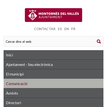
CONTACTAR
|
ES
|
EN
|
FR
Inici
Ajuntament - Seu electrònica
El municipi
Comunicació
Àmbits
Directori