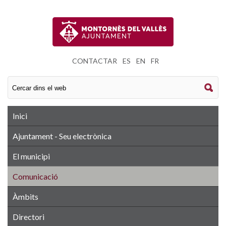
CONTACTAR
|
ES
|
EN
|
FR
Inici
Ajuntament - Seu electrònica
El municipi
Comunicació
Àmbits
Directori