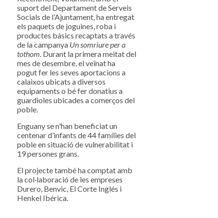
suport del Departament de Serveis
Socials de l’Ajuntament, ha entregat
els paquets de joguines, roba i
productes bàsics recaptats a través
de la campanya
Un somriure per a
tothom
. Durant la primera meitat del
mes de desembre, el veïnat ha
pogut fer les seves aportacions a
calaixos ubicats a diversos
equipaments o bé fer donatius a
guardioles ubicades a comerços del
poble.
Enguany se n'han beneficiat un
centenar d’infants de 44 famílies del
poble en situació de vulnerabilitat i
19 persones grans.
El projecte també ha comptat amb
la col·laboració de les empreses
Durero, Benvic, El Corte Inglés i
Henkel Ibérica.