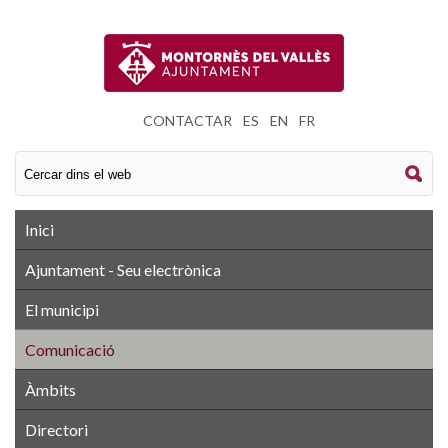
CONTACTAR
|
ES
|
EN
|
FR
Inici
Ajuntament - Seu electrònica
El municipi
Comunicació
Àmbits
Directori