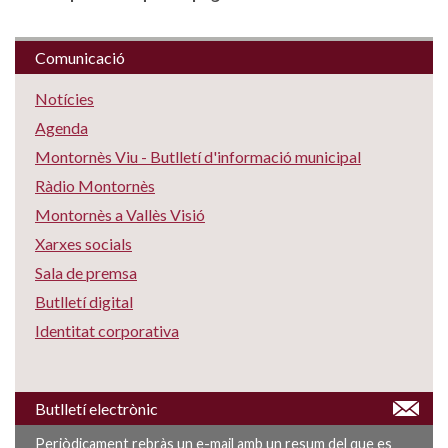
Comunicació
Notícies
Agenda
Montornès Viu - Butlletí d'informació municipal
Ràdio Montornès
Montornès a Vallès Visió
Xarxes socials
Sala de premsa
Butlletí digital
Identitat corporativa
Butlletí electrònic
Periòdicament rebràs un e-mail amb un resum del que es