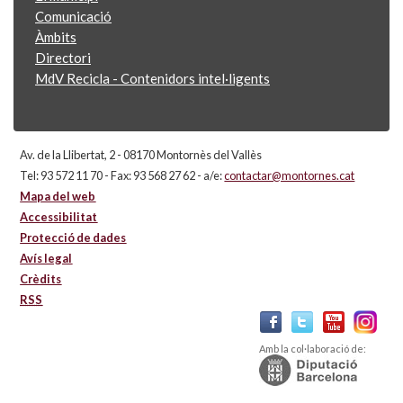
Comunicació
Àmbits
Directori
MdV Recicla - Contenidors intel·ligents
Av. de la Llibertat, 2 - 08170 Montornès del Vallès
Tel: 93 572 11 70 - Fax: 93 568 27 62 - a/e:
contactar@montornes.cat
Mapa del web
Accessibilitat
Protecció de dades
Avís legal
Crèdits
RSS
Amb la col·laboració de: