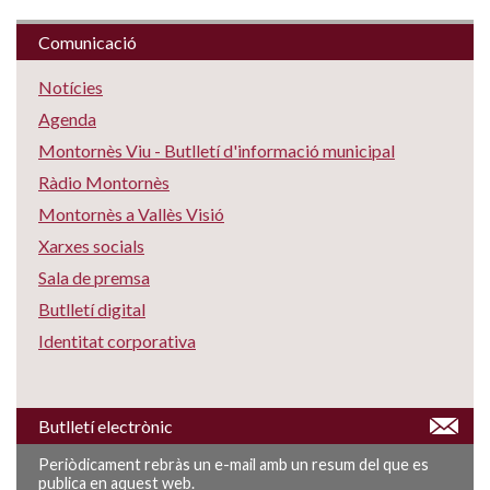
Comunicació
Notícies
Agenda
Montornès Viu - Butlletí d'informació municipal
Ràdio Montornès
Montornès a Vallès Visió
Xarxes socials
Sala de premsa
Butlletí digital
Identitat corporativa
Butlletí electrònic
Periòdicament rebràs un e-mail amb un resum del que es
publica en aquest web.