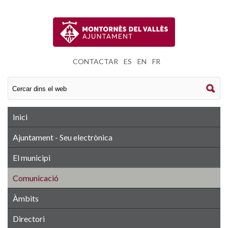
CONTACTAR
|
ES
|
EN
|
FR
Inici
Ajuntament - Seu electrònica
El municipi
Comunicació
Àmbits
Directori