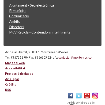
Ajuntament - Seu electrònica
El municipi
Comunicació
Àmbits
Directori
MdV Recicla - Contenidors intel·ligents
Av. de la Llibertat, 2 - 08170 Montornès del Vallès
Tel: 93 572 11 70 - Fax: 93 568 27 62 - a/e:
contactar@montornes.cat
Mapa del web
Accessibilitat
Protecció de dades
Avís legal
Crèdits
RSS
Amb la col·laboració de: