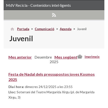
MdV Recicla - Contenidors intel·ligents
Portada
Comunicació
Agenda
Juvenil
Juvenil
Mes anterior
Desembre
Mes següent
Imprimeix
2025
Festa de Nadal dels pressupostos joves Kosmos
2025
Dia i hora:
dimecres 24/12/2025 a les 23:55
Lloc:
Soterrani del Teatre Margarida Xirgu (pl. de Margarida
Xirgu, 3)