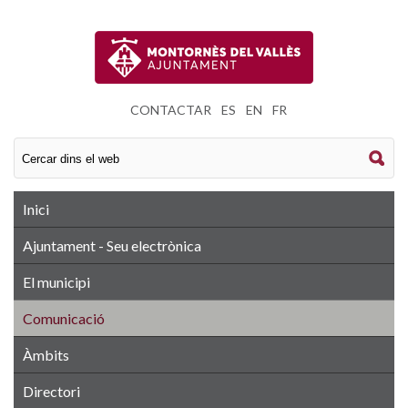
CONTACTAR
|
ES
|
EN
|
FR
Inici
Ajuntament - Seu electrònica
El municipi
Comunicació
Àmbits
Directori