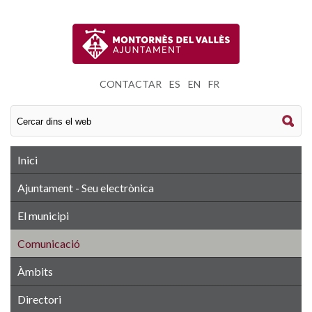
CONTACTAR
|
ES
|
EN
|
FR
Inici
Ajuntament - Seu electrònica
El municipi
Comunicació
Àmbits
Directori