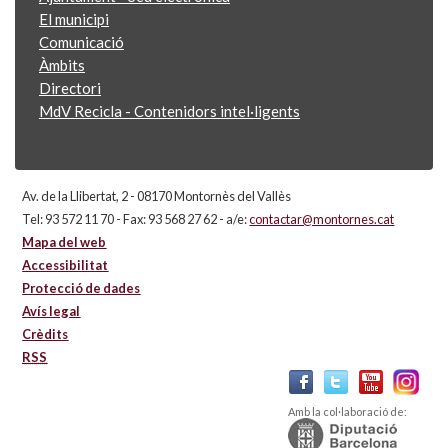
El municipi
Comunicació
Àmbits
Directori
MdV Recicla - Contenidors intel·ligents
Av. de la Llibertat, 2 - 08170 Montornès del Vallès
Tel: 93 572 11 70 - Fax: 93 568 27 62 - a/e:
contactar@montornes.cat
Mapa del web
Accessibilitat
Protecció de dades
Avís legal
Crèdits
RSS
Amb la col·laboració de: