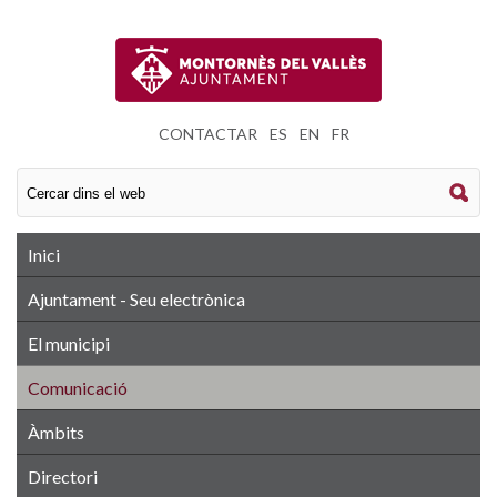
CONTACTAR
|
ES
|
EN
|
FR
Inici
Ajuntament - Seu electrònica
El municipi
Comunicació
Àmbits
Directori