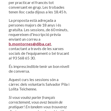
per practicar el francès tot
conversant en grup. Les trobades
tenen lloc cada dijous a les 18.45 h.
La proposta està adreçada a
persones majors de 18 anys i és
gratuïta. Les sessions, de 60 minuts,
requereixen d'inscripció prèvia
enviant un correu a
b.montornes@diba.cat
,
contactant a través de les xarxes
socials de l'equipament o bé trucant
al 93 568 65 30.
És imprescindible tenir un bon nivell
de conversa.
Aquest curs les sessions són a
càrrec dels voluntaris Salvador Pila i
Lolita Teichenne.
Si vous voulez parler français
correctement, vous avez besoin de
pratiquer! En tandem vous trouverez