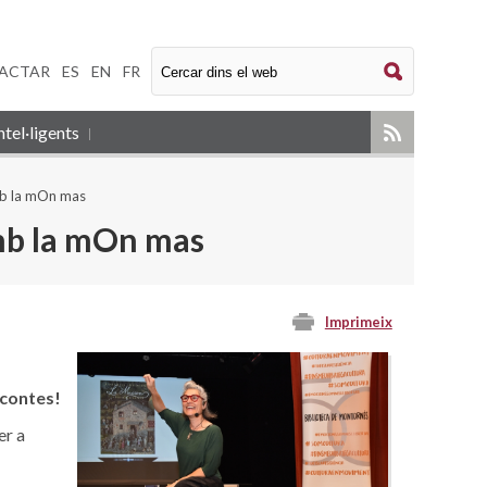
ACTAR
|
ES
|
EN
|
FR
tel·ligents
amb la mOn mas
amb la mOn mas
Imprimeix
 contes!
er a