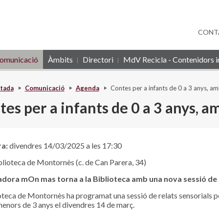
CONT
omunicació
Àmbits
Directori
MdV Recicla - Contenidors in
tada
Comunicació
Agenda
Contes per a infants de 0 a 3 anys, 
tes per a infants de 0 a 3 anys, 
ra:
divendres 14/03/2025 a les 17:30
lioteca de Montornès (c. de Can Parera, 34)
adora mOn mas torna a la Biblioteca amb una nova sessió de
oteca de Montornès ha programat una sessió de relats sensorials p
menors de 3 anys el divendres 14 de març.