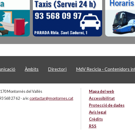
nicació
Àmbits
Directori
MdV Recicla - Contenidors int
 08170 Montornès del Vallès
Mapa del web
93 568 27 62 - a/e:
contactar@montornes.cat
Accessibilitat
Protecció de dades
Avís legal
Crèdits
RSS