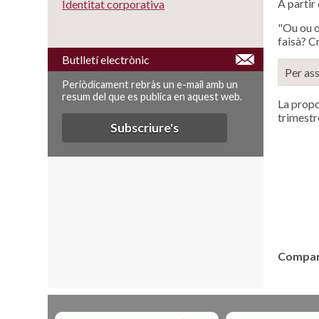
A partir
Identitat corporativa
"Ou ou o
faisà? Cr
Butlletí electrònic
Per ass
Periòdicament rebràs un e-mail amb un
resum del que es publica en aquest web.
La propo
trimestr
Subscriure's
Compart