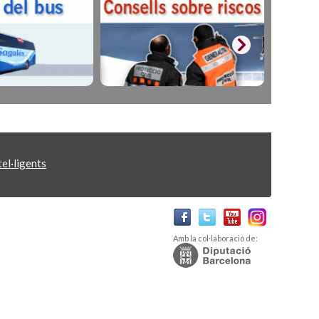
el·ligents
Amb la col·laboració de: