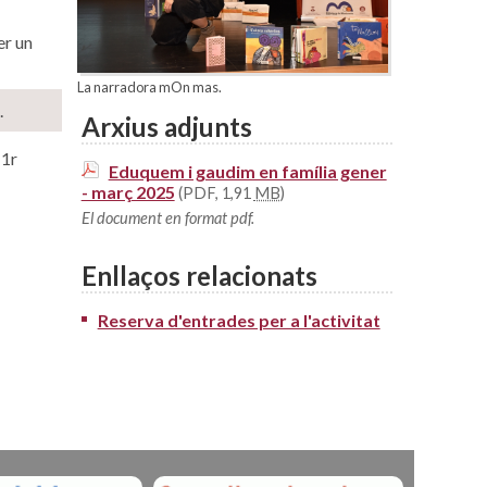
er un
La narradora mOn mas.
.
Arxius adjunts
 1r
Eduquem i gaudim en família gener
- març 2025
(PDF, 1,91
MB
)
El document en format pdf.
Enllaços relacionats
Reserva d'entrades per a l'activitat