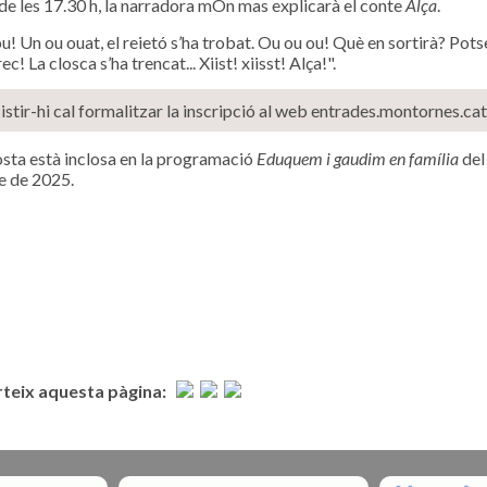
 de les 17.30 h, la narradora mOn mas explicarà el conte
Alça
.
u! Un ou ouat, el reietó s’ha trobat. Ou ou ou! Què en sortirà? Pots
ec! La closca s’ha trencat... Xiist! xiisst! Alça!".
istir-hi cal formalitzar la inscripció al web entrades.montornes.cat
sta està inclosa en la programació
Eduquem i gaudim en família
del
e de 2025.
eix aquesta pàgina: