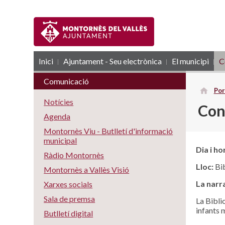
Inici
Ajuntament - Seu electrònica
RSS
El municipi
C
Comunicació
Por
Notícies
Con
Agenda
Montornès Viu - Butlletí d'informació
municipal
Dia i ho
Ràdio Montornès
Lloc:
Bib
Montornès a Vallès Visió
La narr
Xarxes socials
Sala de premsa
La Bibli
infants 
Butlletí digital