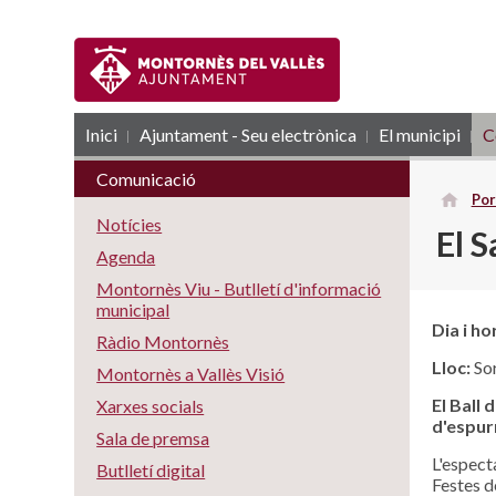
Inici
Ajuntament - Seu electrònica
RSS
El municipi
C
Comunicació
Por
Notícies
El 
Agenda
Montornès Viu - Butlletí d'informació
municipal
Dia i ho
Ràdio Montornès
Lloc:
Sor
Montornès a Vallès Visió
El Ball 
Xarxes socials
d'espur
Sala de premsa
L'espect
Butlletí digital
Festes d