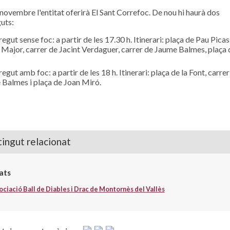
 novembre l'entitat oferirà El Sant Correfoc. De nou hi haurà dos
uts:
egut sense foc: a partir de les 17.30 h. Itinerari: plaça de Pau Picas
 Major, carrer de Jacint Verdaguer, carrer de Jaume Balmes, plaça 
egut amb foc: a partir de les 18 h. Itinerari: plaça de la Font, carrer
Balmes i plaça de Joan Miró.
ingut relacionat
ats
ociació Ball de Diables i Drac de Montornès del Vallès