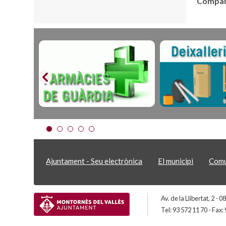
Compart
Ajuntament - Seu electrònica
El municipi
Comu
Av. de la Llibertat, 2 -
Tel: 93 572 11 70 - Fax: 