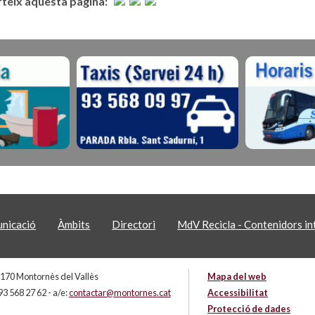
eix aquesta pàgina:
nicació
Àmbits
Directori
MdV Recicla - Contenidors int
 08170 Montornès del Vallès
Mapa del web
93 568 27 62 - a/e:
contactar@montornes.cat
Accessibilitat
Protecció de dades