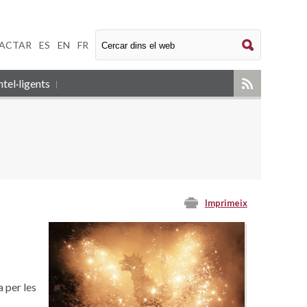
ACTAR
|
ES
|
EN
|
FR
tel·ligents
Imprimeix
 per les