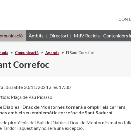
CONT
omunicació
Àmbits
Directori
MdV Recicla - Contenidors in
tada
Comunicació
Agenda
El Sant Correfoc
Sant Correfoc
ra:
dissabte 30/11/2024 a les 17:30
tida: Plaça de Pau Picasso
de Diables i Drac de Montornès tornarà a omplir els carrers
nes amb el seu emblemàtic correfoc de Sant Sadurní.
acle pirotècnic del Ball de Diables i Drac de Montornès mai no falla
e Tardor i aquest any no serà una excepció.