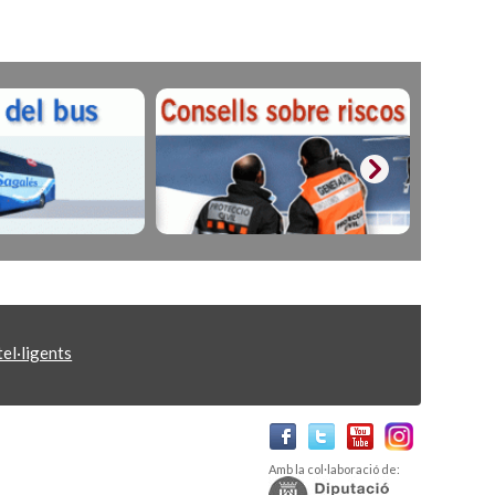
el·ligents
Amb la col·laboració de: