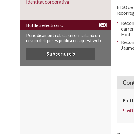
Identitat corporativa
El 30 de
recorreg
Recorr
Butlletí electrònic
carrer
Font.
Periòdicament rebràs un e-mail amb un
resum del que es publica en aquest web.
Recorr
Jaume 
Subscriure's
Cont
Entit
Ass