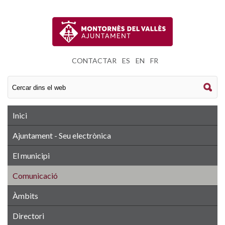
CONTACTAR
|
ES
|
EN
|
FR
Inici
Ajuntament - Seu electrònica
El municipi
Comunicació
Àmbits
Directori