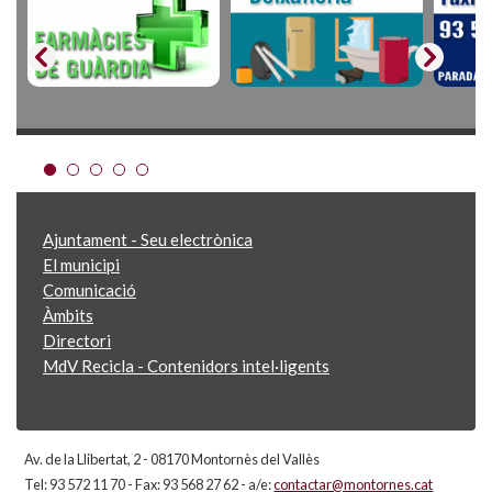
Ajuntament - Seu electrònica
El municipi
Comunicació
Àmbits
Directori
MdV Recicla - Contenidors intel·ligents
Av. de la Llibertat, 2 - 08170 Montornès del Vallès
Tel: 93 572 11 70 - Fax: 93 568 27 62 - a/e:
contactar@montornes.cat