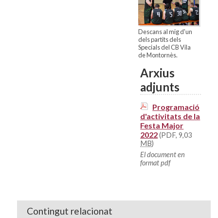
Descans al mig d'un
dels partits dels
Specials del CB Vila
de Montornès.
Arxius
adjunts
Programació
d'activitats de la
Festa Major
2022
(PDF, 9,03
MB
)
El document en
format pdf
Contingut relacionat