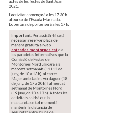
actes de les festes de Sant Joan
2021.
L'activitat començarà a les 17.30 h
al porxo de l'Escola Marinada.
L'obertura de portes serà a les 17 h.
Important
: Per assistir-hi serà
necessari reservar plaça de
manera gratuïta al web
entrades.montornes.cat
o a
les paradetes informatives que la
Comissió de Festes de
Montornès Nord ubicarà als
mercats setmanals (11 i 12 de
juny, de 10 a 13 h), al carrer
Major amb Jacint Verdaguer (18
de juny, de 17 a 20 h) i al mercat
setmanal de Montornès Nord
(19 juny, de 10 a 13 h). A totes les
activitats caldrà dur la
mascareta en tot moment i
mantenir la distància de
seguretat entre grups de