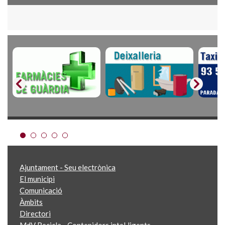
Ajuntament - Seu electrònica
El municipi
Comunicació
Àmbits
Directori
MdV Recicla - Contenidors intel·ligents