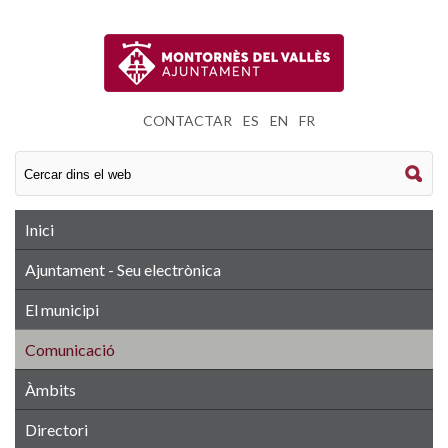
CONTACTAR
|
ES
|
EN
|
FR
Inici
Ajuntament - Seu electrònica
El municipi
Comunicació
Àmbits
Directori