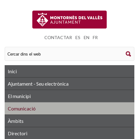
CONTACTAR
|
ES
|
EN
|
FR
Inici
Ajuntament - Seu electrònica
El municipi
Comunicació
Àmbits
Directori