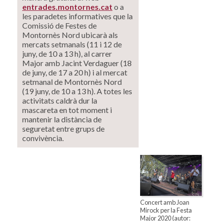
entrades.montornes.cat
o a
les paradetes informatives que la
Comissió de Festes de
Montornès Nord ubicarà als
mercats setmanals (11 i 12 de
juny, de 10 a 13 h), al carrer
Major amb Jacint Verdaguer (18
de juny, de 17 a 20 h) i al mercat
setmanal de Montornès Nord
(19 juny, de 10 a 13 h). A totes les
activitats caldrà dur la
mascareta en tot moment i
mantenir la distància de
seguretat entre grups de
convivència.
Concert amb Joan
Mirock per la Festa
Major 2020 (autor: