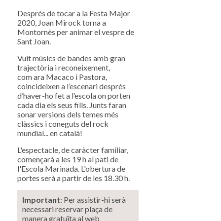
Després de tocar a la Festa Major
2020, Joan Mirock torna a
Montornès per animar el vespre de
Sant Joan.
Vuit músics de bandes amb gran
trajectòria i reconeixement,
com ara Macaco i Pastora,
coincideixen a l’escenari després
d’haver-ho fet a l’escola on porten
cada dia els seus fills. Junts faran
sonar versions dels temes més
clàssics i coneguts del rock
mundial... en català!
L'espectacle, de caràcter familiar,
començarà a les 19 h al pati de
l'Escola Marinada. L'obertura de
portes serà a partir de les 18.30 h.
Important
: Per assistir-hi serà
necessari reservar plaça de
manera gratuïta al web