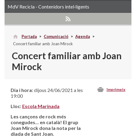
MdV Recicla - Contenidors intel·ligents
Portada
Comunicació
Agenda
Concert familiar amb Joan Mirock
Concert familiar amb Joan
Mirock
Dia i hora:
dijous 24/06/2021 a les
Imprimeix
19:00
Lloc:
Escola Marinada
Les cançons de rock més
conegudes... en català! El grup
Joan Mirock dona la nota per la
diada de Sant Joan.