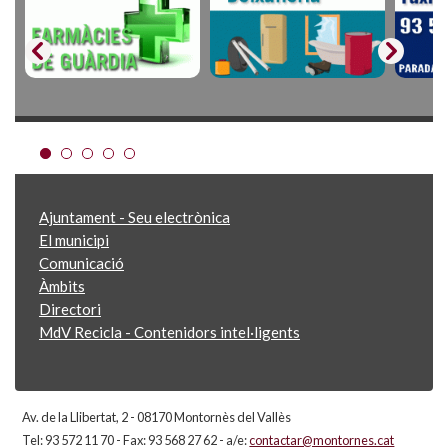
Ajuntament - Seu electrònica
El municipi
Comunicació
Àmbits
Directori
MdV Recicla - Contenidors intel·ligents
Av. de la Llibertat, 2 - 08170 Montornès del Vallès
Tel: 93 572 11 70 - Fax: 93 568 27 62 - a/e:
contactar@montornes.cat