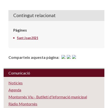
Contingut relacionat
Pàgines
Sant Joan 2021
Comparteix aquesta pàgina:
Comunicació
Notícies
Agenda
Montornès Viu - Butlletí d'informació municipal
Ràdio Montornès