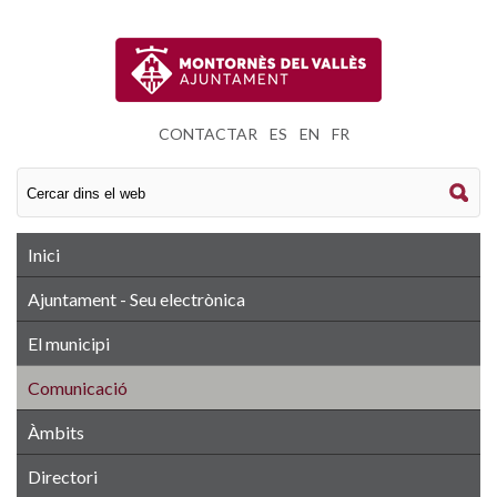
CONTACTAR
|
ES
|
EN
|
FR
Inici
Ajuntament - Seu electrònica
El municipi
Comunicació
Àmbits
Directori