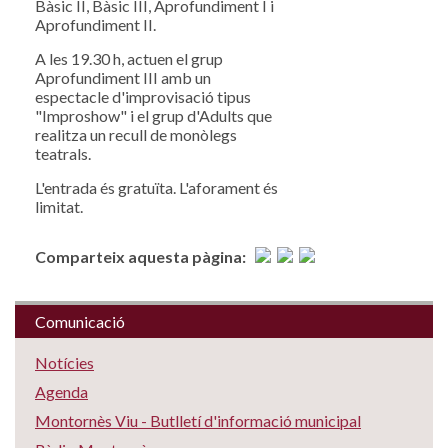
Bàsic II, Bàsic III, Aprofundiment I i
Aprofundiment II.
A les 19.30 h, actuen el grup
Aprofundiment III amb un
espectacle d'improvisació tipus
"Improshow" i el grup d'Adults que
realitza un recull de monòlegs
teatrals.
L'entrada és gratuïta. L'aforament és
limitat.
Comparteix aquesta pàgina:
Comunicació
Notícies
Agenda
Montornès Viu - Butlletí d'informació municipal