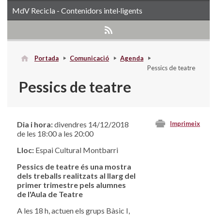
MdV Recicla - Contenidors intel·ligents
Portada
Comunicació
Agenda
Pessics de teatre
Pessics de teatre
Dia i hora:
divendres 14/12/2018
Imprimeix
de les 18:00 a les 20:00
Lloc:
Espai Cultural Montbarri
Pessics de teatre és una mostra
dels treballs realitzats al llarg del
primer trimestre pels alumnes
de l'Aula de Teatre
A les 18 h, actuen els grups Bàsic I,