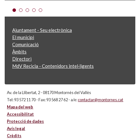
Ajuntament - Seu electrònica
El municipi
Comunicació
Àmbits
Directori
MdV Recicla - Contenidors intel·ligents
Av. de la Llibertat, 2 - 08170 Montornès del Vallès
Tel: 93 572 11 70 - Fax: 93 568 27 62 - a/e:
contactar@montornes.cat
Mapa del web
Accessibilitat
Protecció de dades
Avís legal
Crèdits