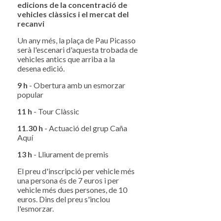
edicions de la concentració de
vehicles clàssics i el mercat del
recanvi
Un any més, la plaça de Pau Picasso
serà l'escenari d'aquesta trobada de
vehicles antics que arriba a la
desena edició.
9 h
- Obertura amb un esmorzar
popular
11 h
- Tour Clàssic
11.30 h
- Actuació del grup Caña
Aquí
13 h
- Lliurament de premis
El preu d'inscripció per vehicle més
una persona és de 7 euros i per
vehicle més dues persones, de 10
euros. Dins del preu s'inclou
l'esmorzar.