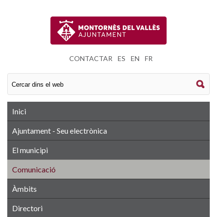
CONTACTAR
|
ES
|
EN
|
FR
Inici
Ajuntament - Seu electrònica
El municipi
Comunicació
Àmbits
Directori