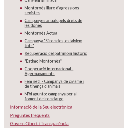
Canviem la mirada
Montornès lliure d'agressions
sexistes
Campanyes anuals pels drets de
les dones
Montornès Actua
Campanya "Si recicles, estalviem
tots"
Recuperació del patrimoni històric
"Estimo Montornès"
Cooperació internacional -
Agermanaments
Fem net! - Campanya de civisme i
de tinença d'animals
M'hi apunto: campanya per al
foment del reciclatge
Informació de la Seu electrònica
Preguntes freqüents
Govern Obert i Transparència