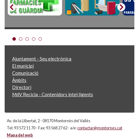
Ajuntament - Seu electrònica
El municipi
Comunicació
Àmbits
Directori
MdV Recicla - Contenidors intel·ligents
Av. de la Llibertat, 2 - 08170 Montornès del Vallès
Tel: 93 572 11 70 - Fax: 93 568 27 62 - a/e:
contactar@montornes.cat
Mapa del web