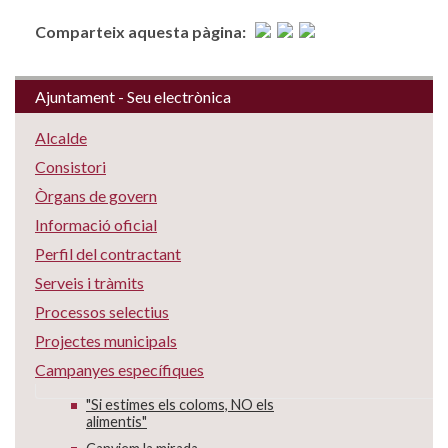
Comparteix aquesta pàgina:
Ajuntament - Seu electrònica
Alcalde
Consistori
Òrgans de govern
Informació oficial
Perfil del contractant
Serveis i tràmits
Processos selectius
Projectes municipals
Campanyes específiques
"Si estimes els coloms, NO els
alimentis"