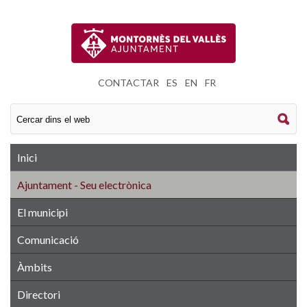
CONTACTAR
|
ES
|
EN
|
FR
Inici
Ajuntament - Seu electrònica
El municipi
Comunicació
Àmbits
Directori