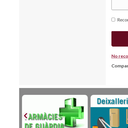
Reco
No reco
Compart