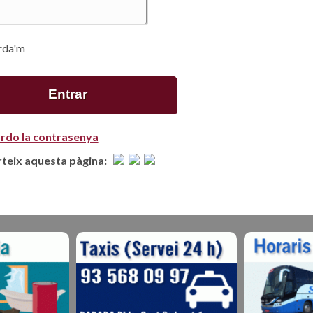
rda'm
rdo la contrasenya
eix aquesta pàgina: