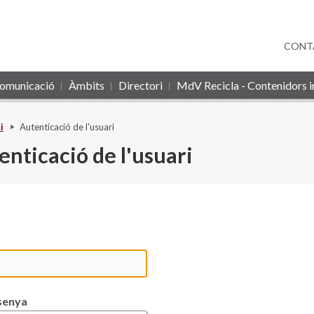
CONT
omunicació
Àmbits
Directori
MdV Recicla - Contenidors in
i
Autenticació de l'usuari
enticació de l'usuari
senya