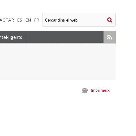
ACTAR
|
ES
|
EN
|
FR
tel·ligents
Imprimeix