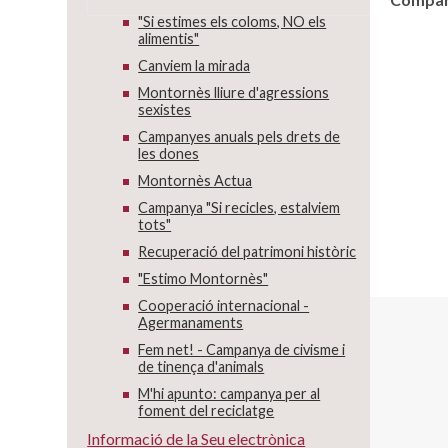
"Si estimes els coloms, NO els
alimentis"
Canviem la mirada
Montornès lliure d'agressions
sexistes
Campanyes anuals pels drets de
les dones
Montornès Actua
Campanya "Si recicles, estalviem
tots"
Recuperació del patrimoni històric
"Estimo Montornès"
Cooperació internacional -
Agermanaments
Fem net! - Campanya de civisme i
de tinença d'animals
M'hi apunto: campanya per al
foment del reciclatge
Informació de la Seu electrònica