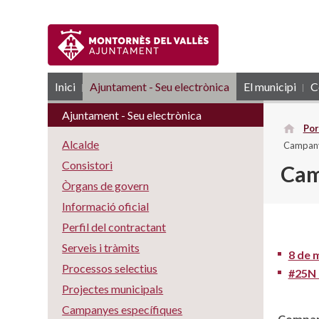
Inici
Ajuntament - Seu electrònica
RSS
El municipi
C
Ajuntament - Seu electrònica
Por
Alcalde
Campan
Consistori
Cam
Òrgans de govern
Informació oficial
Perfil del contractant
Serveis i tràmits
8 de 
Processos selectius
#25N 
Projectes municipals
Campanyes específiques
Compart