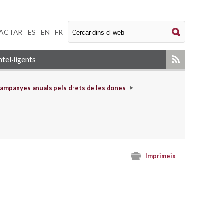
ACTAR
|
ES
|
EN
|
FR
tel·ligents
ampanyes anuals pels drets de les dones
Imprimeix