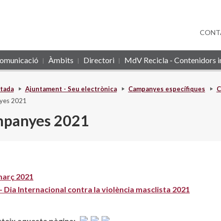
CONT
omunicació
Àmbits
Directori
MdV Recicla - Contenidors in
tada
Ajuntament - Seu electrònica
Campanyes específiques
C
yes 2021
panyes 2021
març 2021
- Dia Internacional contra la violència masclista 2021
eix aquesta pàgina: