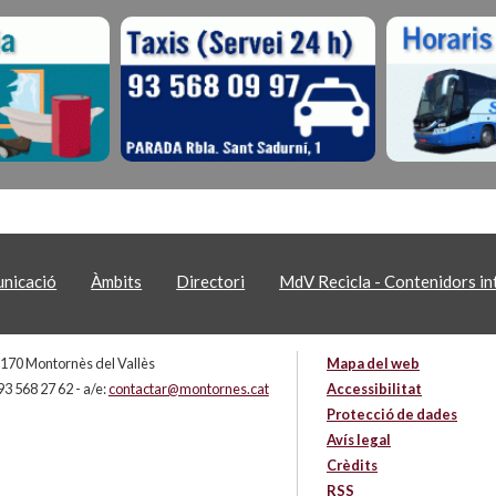
nicació
Àmbits
Directori
MdV Recicla - Contenidors int
 08170 Montornès del Vallès
Mapa del web
93 568 27 62 - a/e:
contactar@montornes.cat
Accessibilitat
Protecció de dades
Avís legal
Crèdits
RSS