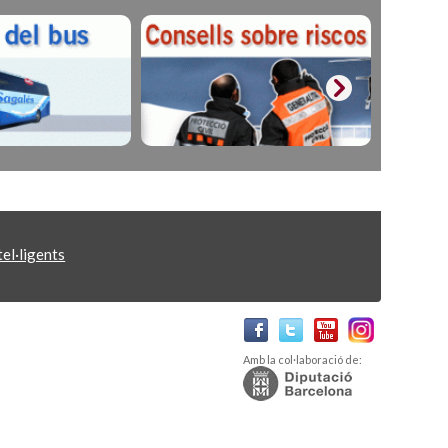
el·ligents
Amb la col·laboració de: