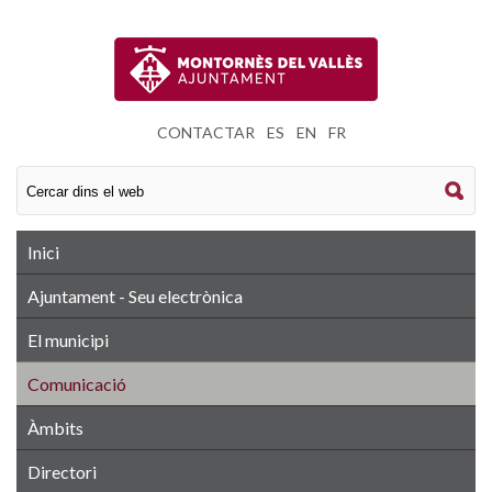
CONTACTAR
|
ES
|
EN
|
FR
Inici
Ajuntament - Seu electrònica
El municipi
Comunicació
Àmbits
Directori