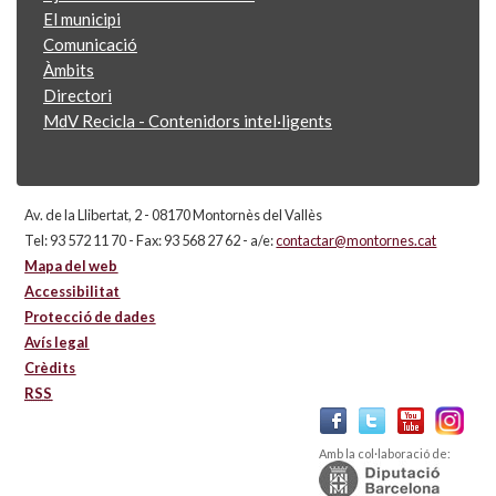
El municipi
Comunicació
Àmbits
Directori
MdV Recicla - Contenidors intel·ligents
Av. de la Llibertat, 2 - 08170 Montornès del Vallès
Tel: 93 572 11 70 - Fax: 93 568 27 62 - a/e:
contactar@montornes.cat
Mapa del web
Accessibilitat
Protecció de dades
Avís legal
Crèdits
RSS
Amb la col·laboració de: